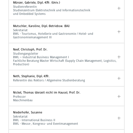
Münzer, Gabriele, Dipl.-Kffr. (Univ.)
Studienreferentin
Studienzentrum Elektrotechnik und Informationstechnik
und Embedded Systems
Mutschler, Karoline, Dipl.-Betriebsw. (BA)
Sekretariat
BWL - Tourismus, Hotellerie und Gastronomie / Hotel- und
Gastronomiemanagement III
Neef, Christoph, Prof. Dr.
Studiengangsleiter
BWL – Industrial Business Management I
Fachliche Beratung Master Wirtschaft (Supply Chain Management, Logistics,
Production)
Neth, Stephanie, Dipl.-Kffr.
Referentin des Rektors / Allgemeine Studienberatung
Nickel, Thomas (derzeit nicht im Hause), Prof. Dr.
Professor
Maschinenbau
Niederhofer, Susanne
Sekretariat
BWL - International Business II
BWL - Messe-, Kongress- und Eventmanagement