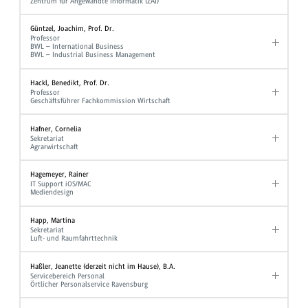
Zentrum für Angewandte Informatik (ZAI)
Güntzel, Joachim, Prof. Dr.
Professor
BWL – International Business
BWL – Industrial Business Management
Hackl, Benedikt, Prof. Dr.
Professor
Geschäftsführer Fachkommission Wirtschaft
Hafner, Cornelia
Sekretariat
Agrarwirtschaft
Hagemeyer, Rainer
IT Support iOS/MAC
Mediendesign
Happ, Martina
Sekretariat
Luft- und Raumfahrttechnik
Haßler, Jeanette (derzeit nicht im Hause), B.A.
Servicebereich Personal
Örtlicher Personalservice Ravensburg