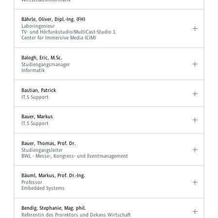
Bährle, Oliver, Dipl.-Ing. (FH)
Laboringenieur
TV- und Hörfunkstudio/MultiCast-Studio 1
Center for Immersive Media (CIM)
Balogh, Eric, M.Sc.
Studiengangsmanager
Informatik
Bastian, Patrick
IT.S Support
Bauer, Markus
IT.S Support
Bauer, Thomas, Prof. Dr.
Studiengangsleiter
BWL - Messe-, Kongress- und Eventmanagement
Bäuml, Markus, Prof. Dr.-Ing.
Professor
Embedded Systems
Bendig, Stephanie, Mag. phil.
Referentin des Prorektors und Dekans Wirtschaft