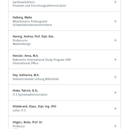
Sachbearbeiterin
Finanzen und Forschungsadministration
Helberg, Maike
Mitarbeiterin Prüfungsamt
Schwerbehindertenvertreterin
Hennig, Andrea, Prof. Dipl.-Des.
Professorin
Mediendesign
Hensler, Anna, M.A.
Referentin International Study Program (ISP)
International Office
Hey, Katharina, M.A.
Stellvertretende Leitung Bibliothek
Hieke, Patrick, B.Sc.
IT.S Systemadministration
Hildebrand, Klaus, Dipl.-Ing. (FH)
Leiter IT.S
Hilgers, Bodo, Prof. Dr.
Professor