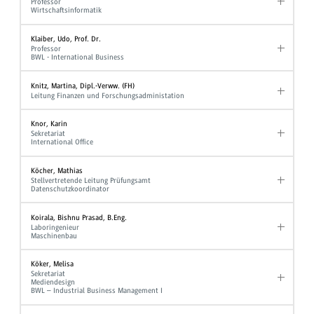
Professor
Wirtschaftsinformatik
Klaiber, Udo, Prof. Dr.
Professor
BWL - International Business
Knitz, Martina, Dipl.-Verww. (FH)
Leitung Finanzen und Forschungsadministation
Knor, Karin
Sekretariat
International Office
Köcher, Mathias
Stellvertretende Leitung Prüfungsamt
Datenschutzkoordinator
Koirala, Bishnu Prasad, B.Eng.
Laboringenieur
Maschinenbau
Köker, Melisa
Sekretariat
Mediendesign
BWL – Industrial Business Management I