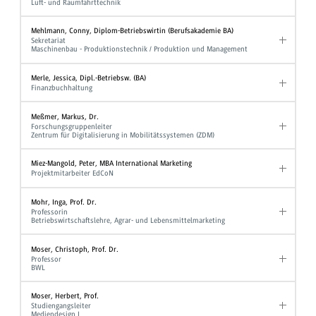
Luft- und Raumfahrttechnik
Mehlmann, Conny, Diplom-Betriebswirtin (Berufsakademie BA)
Sekretariat
Maschinenbau - Produktionstechnik / Produktion und Management
Merle, Jessica, Dipl.-Betriebsw. (BA)
Finanzbuchhaltung
Meßmer, Markus, Dr.
Forschungsgruppenleiter
Zentrum für Digitalisierung in Mobilitätssystemen (ZDM)
Miez-Mangold, Peter, MBA International Marketing
Projektmitarbeiter EdCoN
Mohr, Inga, Prof. Dr.
Professorin
Betriebswirtschaftslehre, Agrar- und Lebensmittelmarketing
Moser, Christoph, Prof. Dr.
Professor
BWL
Moser, Herbert, Prof.
Studiengangsleiter
Mediendesign I