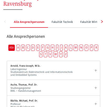
Ravensburg
Alle Ansprechpersonen
Fakultät Technik
Fakultät Wirtschaft
Alle Ansprechpersonen
Alle
A
B
C
D
E
F
G
H
I
J
K
L
M
N
O
P
R
S
T
V
W
Y
Z
Arnold, Franz-Joseph, M.Sc.
Laboringenieur
Studienzentrum Elektrotechnik und Informationstechnik
und Embedded Systems
Asche, Thomas, Prof. Dr.
Studiengangsleiter
BWL – Handelsmanagement
Bächle, Michael, Prof. Dr.
Professor
Wirtschaftsinformatik