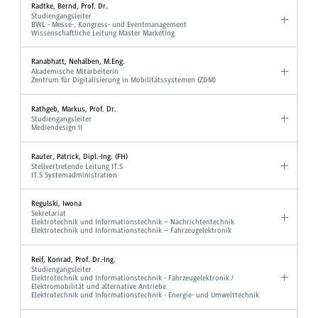
Radtke, Bernd, Prof. Dr.
Studiengangsleiter
BWL - Messe-, Kongress- und Eventmanagement
Wissenschaftliche Leitung Master Marketing
Ranabhatt, Nehalben, M.Eng.
Akademische Mitarbeiterin
Zentrum für Digitalisierung in Mobilitätssystemen (ZDM)
Rathgeb, Markus, Prof. Dr.
Studiengangsleiter
Mediendesign II
Rauter, Patrick, Dipl.-Ing. (FH)
Stellvertretende Leitung IT.S
IT.S Systemadministration
Regulski, Iwona
Sekretariat
Elektrotechnik und Informationstechnik – Nachrichtentechnik
Elektrotechnik und Informationstechnik – Fahrzeugelektronik
Reif, Konrad, Prof. Dr.-Ing.
Studiengangsleiter
Elektrotechnik und Informationstechnik - Fahrzeugelektronik /
Elektromobilität und alternative Antriebe
Elektrotechnik und Informationstechnik - Energie- und Umwelttechnik