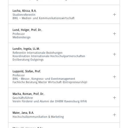
Lucha, Alissa, B.A.
Studienreferentin
BWL – Medien- und Kommunikationswirtschaft
Lund, Holger, Prof. Dr.
Professor
Mediendesign
Lundin, Ingela, LL.M.
Referentin Internationale Beziehungen
Koordination Internationale Hochschulpartnerschaften
Erstberatung Outgoings
Luppold, Stefan, Prof.
Professor
BWL - Messe-, Kongress- und Eventmanagement
Fachliche Beratung Master Wirtschaft (Entrepreneurship)
Macha, Roman, Prof. Dr.
Geschäftsführer
Verein Förderer und Alumni der DHBW Ravensburg (VFA)
Maier, Jana, B.A.
Hochschulkommunikation & Marketing