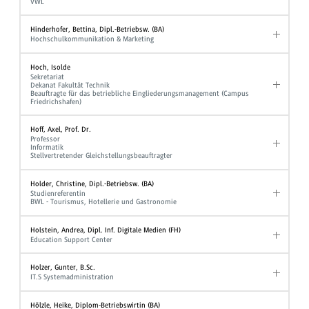
VWL
Hinderhofer, Bettina, Dipl.-Betriebsw. (BA)
Hochschulkommunikation & Marketing
Hoch, Isolde
Sekretariat
Dekanat Fakultät Technik
Beauftragte für das betriebliche Eingliederungsmanagement (Campus
Friedrichshafen)
Hoff, Axel, Prof. Dr.
Professor
Informatik
Stellvertretender Gleichstellungsbeauftragter
Holder, Christine, Dipl.-Betriebsw. (BA)
Studienreferentin
BWL - Tourismus, Hotellerie und Gastronomie
Holstein, Andrea, Dipl. Inf. Digitale Medien (FH)
Education Support Center
Holzer, Gunter, B.Sc.
IT.S Systemadministration
Hölzle, Heike, Diplom-Betriebswirtin (BA)