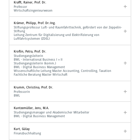
Krafft, Rainer, Prof. Dr.
Professor
Wirtschaftsingenieurwesen
Krämer, Philipp, Prof. Dr.-Ing.
Stiftungsprofessur Luft- und Raumfahrttechnik, gefördert von der Zeppelin-
Stiftung
Leitung Zentrum für Digitalisierung und Elektrifizierung von
Luftfahrtsystemen (ZDEL)
Kroflin, Petra, Prof. Dr.
Studiengangsleiterin
BWL - International Business I + II
Studiengangsleiterin (komm.)
BWL - Digital Business Management
Wissenschaftliche Leitung Master Accounting, Controlling, Taxation
Fachliche Beratung Master Wirtschaft
Krumm, Christina, Prof. Dr.
Professorin
BWL
Kuntzemüller, Jens, M.A.
Studiengangsmanager und Akademischer Mitarbeiter
BWL - Digital Business Management
Kurt, Gülay
Finanzbuchhaltung