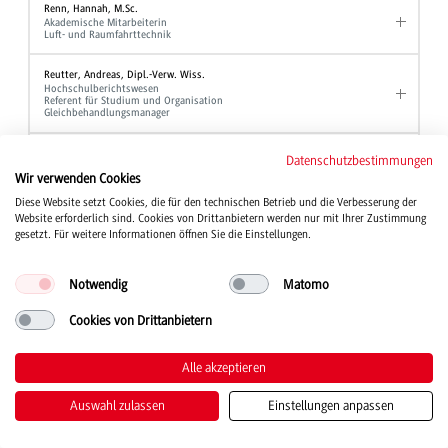
Renn, Hannah, M.Sc.
Akademische Mitarbeiterin
Luft- und Raumfahrttechnik
Reutter, Andreas, Dipl.-Verw. Wiss.
Hochschulberichtswesen
Referent für Studium und Organisation
Gleichbehandlungsmanager
Rieber, Jochen, Prof. Dr.
Datenschutzbestimmungen
Professor
Wir verwenden Cookies
Elektrotechnik und Informationstechnik
Diese Website setzt Cookies, die für den technischen Betrieb und die Verbesserung der
Website erforderlich sind. Cookies von Drittanbietern werden nur mit Ihrer Zustimmung
Rief, Manfred, Dipl.-Ing. (FH)
Laboringenieur
gesetzt. Für weitere Informationen öffnen Sie die Einstellungen.
Maschinenbau
Notwendig
Matomo
Rieger, Bernd, Prof. Dr.
Professor
BWL - Bank und BWL - Finanzdienstleistungen
Cookies von Drittanbietern
Riegger, Chiara
Alle akzeptieren
Sekretariat
BWL - Digital Business Management
BWL - International Business I
Auswahl zulassen
Einstellungen anpassen
Rimpler, Dominic
Haustechnik Ravensburg