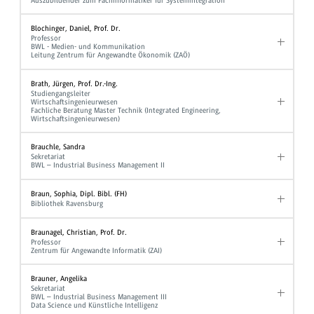
Auszubildender zum Fachinformatiker für Systemintegration
Blochinger, Daniel, Prof. Dr.
Professor
BWL - Medien- und Kommunikation
Leitung Zentrum für Angewandte Ökonomik (ZAÖ)
Brath, Jürgen, Prof. Dr.-Ing.
Studiengangsleiter
Wirtschaftsingenieurwesen
Fachliche Beratung Master Technik (Integrated Engineering,
Wirtschaftsingenieurwesen)
Brauchle, Sandra
Sekretariat
BWL – Industrial Business Management II
Braun, Sophia, Dipl. Bibl. (FH)
Bibliothek Ravensburg
Braunagel, Christian, Prof. Dr.
Professor
Zentrum für Angewandte Informatik (ZAI)
Brauner, Angelika
Sekretariat
BWL – Industrial Business Management III
Data Science und Künstliche Intelligenz