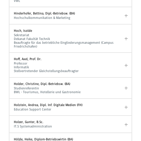
VWL
Hinderhofer, Bettina, Dipl.-Betriebsw. (BA)
Hochschulkommunikation & Marketing
Hoch, Isolde
Sekretariat
Dekanat Fakultät Technik
Beauftragte für das betriebliche Eingliederungsmanagement (Campus
Friedrichshafen)
Hoff, Axel, Prof. Dr.
Professor
Informatik
Stellvertretender Gleichstellungsbeauftragter
Holder, Christine, Dipl.-Betriebsw. (BA)
Studienreferentin
BWL - Tourismus, Hotellerie und Gastronomie
Holstein, Andrea, Dipl. Inf. Digitale Medien (FH)
Education Support Center
Holzer, Gunter, B.Sc.
IT.S Systemadministration
Hölzle, Heike, Diplom-Betriebswirtin (BA)