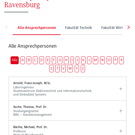
Ravensburg
Alle Ansprechpersonen
Fakultät Technik
Fakultät Wirtschaft
Alle Ansprechpersonen
Alle
A
B
C
D
E
F
G
H
I
J
K
L
M
N
O
P
R
S
T
V
W
Y
Z
Arnold, Franz-Joseph, M.Sc.
Laboringenieur
Studienzentrum Elektrotechnik und Informationstechnik
und Embedded Systems
Asche, Thomas, Prof. Dr.
Studiengangsleiter
BWL – Handelsmanagement
Bächle, Michael, Prof. Dr.
Professor
Wirtschaftsinformatik