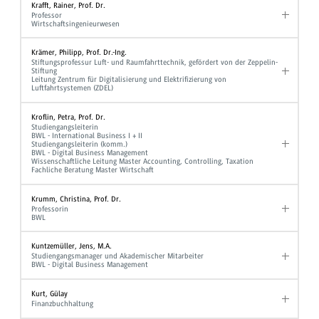
Krafft, Rainer, Prof. Dr.
Professor
Wirtschaftsingenieurwesen
Krämer, Philipp, Prof. Dr.-Ing.
Stiftungsprofessur Luft- und Raumfahrttechnik, gefördert von der Zeppelin-
Stiftung
Leitung Zentrum für Digitalisierung und Elektrifizierung von
Luftfahrtsystemen (ZDEL)
Kroflin, Petra, Prof. Dr.
Studiengangsleiterin
BWL - International Business I + II
Studiengangsleiterin (komm.)
BWL - Digital Business Management
Wissenschaftliche Leitung Master Accounting, Controlling, Taxation
Fachliche Beratung Master Wirtschaft
Krumm, Christina, Prof. Dr.
Professorin
BWL
Kuntzemüller, Jens, M.A.
Studiengangsmanager und Akademischer Mitarbeiter
BWL - Digital Business Management
Kurt, Gülay
Finanzbuchhaltung