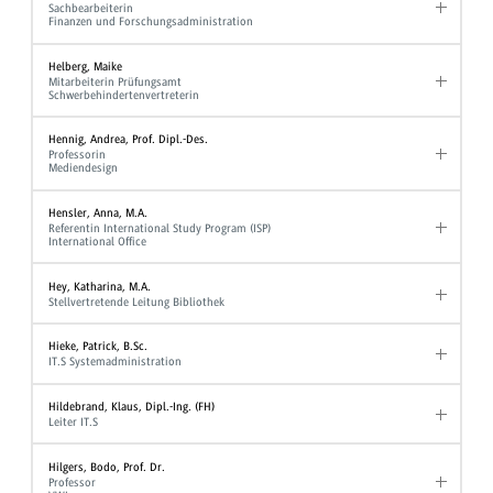
Sachbearbeiterin
Finanzen und Forschungsadministration
Helberg, Maike
Mitarbeiterin Prüfungsamt
Schwerbehindertenvertreterin
Hennig, Andrea, Prof. Dipl.-Des.
Professorin
Mediendesign
Hensler, Anna, M.A.
Referentin International Study Program (ISP)
International Office
Hey, Katharina, M.A.
Stellvertretende Leitung Bibliothek
Hieke, Patrick, B.Sc.
IT.S Systemadministration
Hildebrand, Klaus, Dipl.-Ing. (FH)
Leiter IT.S
Hilgers, Bodo, Prof. Dr.
Professor