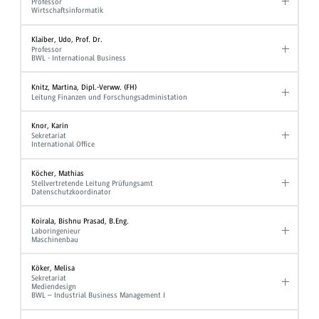
Professor
Wirtschaftsinformatik
Klaiber, Udo, Prof. Dr.
Professor
BWL - International Business
Knitz, Martina, Dipl.-Verww. (FH)
Leitung Finanzen und Forschungsadministation
Knor, Karin
Sekretariat
International Office
Köcher, Mathias
Stellvertretende Leitung Prüfungsamt
Datenschutzkoordinator
Koirala, Bishnu Prasad, B.Eng.
Laboringenieur
Maschinenbau
Köker, Melisa
Sekretariat
Mediendesign
BWL – Industrial Business Management I