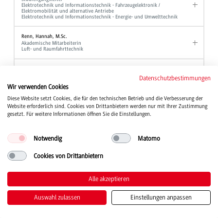
Elektrotechnik und Informationstechnik - Fahrzeugelektronik /
Elektromobilität und alternative Antriebe
Elektrotechnik und Informationstechnik - Energie- und Umwelttechnik
Renn, Hannah, M.Sc.
Akademische Mitarbeiterin
Luft- und Raumfahrttechnik
Reutter, Andreas, Dipl.-Verw. Wiss.
Hochschulberichtswesen
Datenschutzbestimmungen
Referent für Studium und Organisation
Wir verwenden Cookies
Gleichbehandlungsmanager
Diese Website setzt Cookies, die für den technischen Betrieb und die Verbesserung der
Website erforderlich sind. Cookies von Drittanbietern werden nur mit Ihrer Zustimmung
Rieber, Jochen, Prof. Dr.
Professor
gesetzt. Für weitere Informationen öffnen Sie die Einstellungen.
Elektrotechnik und Informationstechnik
Notwendig
Matomo
Rief, Manfred, Dipl.-Ing. (FH)
Laboringenieur
Maschinenbau
Cookies von Drittanbietern
Rieger, Bernd, Prof. Dr.
Alle akzeptieren
Professor
BWL - Bank und BWL - Finanzdienstleistungen
Auswahl zulassen
Einstellungen anpassen
Riegger, Chiara
Sekretariat
BWL - Digital Business Management