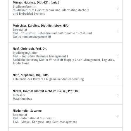
Münzer, Gabriele, Dipl.-Kffr. (Univ.)
Studienreferentin
Studienzentrum Elektrotechnik und Informationstechnik
und Embedded Systems
Mutschler, Karoline, Dipl.-Betriebsw. (BA)
Sekretariat
BWL - Tourismus, Hotellerie und Gastronomie / Hotel- und
Gastronomiemanagement III
Neef, Christoph, Prof. Dr.
Studiengangsleiter
BWL – Industrial Business Management I
Fachliche Beratung Master Wirtschaft (Supply Chain Management, Logistics,
Production)
Neth, Stephanie, Dipl.-Kffr.
Referentin des Rektors / Allgemeine Studienberatung
Nickel, Thomas (derzeit nicht im Hause), Prof. Dr.
Professor
Maschinenbau
Niederhofer, Susanne
Sekretariat
BWL - International Business II
BWL - Messe-, Kongress- und Eventmanagement