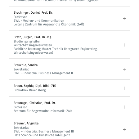
Auszubildender zum Fachinformatiker für Systemintegration
Blochinger, Daniel, Prof. Dr.
Professor
BWL - Medien- und Kommunikation
Leitung Zentrum für Angewandte Ökonomik (ZAÖ)
Brath, Jürgen, Prof. Dr.-Ing.
Studiengangsleiter
Wirtschaftsingenieurwesen
Fachliche Beratung Master Technik (Integrated Engineering,
Wirtschaftsingenieurwesen)
Brauchle, Sandra
Sekretariat
BWL – Industrial Business Management II
Braun, Sophia, Dipl. Bibl. (FH)
Bibliothek Ravensburg
Braunagel, Christian, Prof. Dr.
Professor
Zentrum für Angewandte Informatik (ZAI)
Brauner, Angelika
Sekretariat
BWL – Industrial Business Management III
Data Science und Künstliche Intelligenz