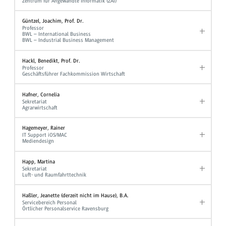
Zentrum für Angewandte Informatik (ZAI)
Güntzel, Joachim, Prof. Dr.
Professor
BWL – International Business
BWL – Industrial Business Management
Hackl, Benedikt, Prof. Dr.
Professor
Geschäftsführer Fachkommission Wirtschaft
Hafner, Cornelia
Sekretariat
Agrarwirtschaft
Hagemeyer, Rainer
IT Support iOS/MAC
Mediendesign
Happ, Martina
Sekretariat
Luft- und Raumfahrttechnik
Haßler, Jeanette (derzeit nicht im Hause), B.A.
Servicebereich Personal
Örtlicher Personalservice Ravensburg