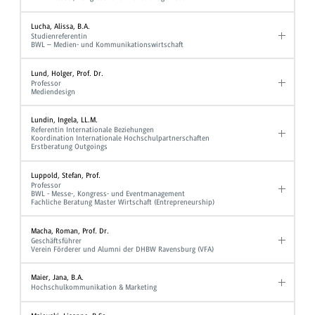
Lucha, Alissa, B.A.
Studienreferentin
BWL – Medien- und Kommunikationswirtschaft
Lund, Holger, Prof. Dr.
Professor
Mediendesign
Lundin, Ingela, LL.M.
Referentin Internationale Beziehungen
Koordination Internationale Hochschulpartnerschaften
Erstberatung Outgoings
Luppold, Stefan, Prof.
Professor
BWL - Messe-, Kongress- und Eventmanagement
Fachliche Beratung Master Wirtschaft (Entrepreneurship)
Macha, Roman, Prof. Dr.
Geschäftsführer
Verein Förderer und Alumni der DHBW Ravensburg (VFA)
Maier, Jana, B.A.
Hochschulkommunikation & Marketing