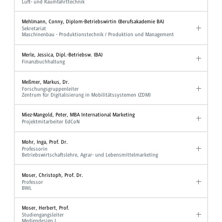
Luft- und Raumfahrttechnik
Mehlmann, Conny, Diplom-Betriebswirtin (Berufsakademie BA)
Sekretariat
Maschinenbau - Produktionstechnik / Produktion und Management
Merle, Jessica, Dipl.-Betriebsw. (BA)
Finanzbuchhaltung
Meßmer, Markus, Dr.
Forschungsgruppenleiter
Zentrum für Digitalisierung in Mobilitätssystemen (ZDM)
Miez-Mangold, Peter, MBA International Marketing
Projektmitarbeiter EdCoN
Mohr, Inga, Prof. Dr.
Professorin
Betriebswirtschaftslehre, Agrar- und Lebensmittelmarketing
Moser, Christoph, Prof. Dr.
Professor
BWL
Moser, Herbert, Prof.
Studiengangsleiter
Mediendesign I