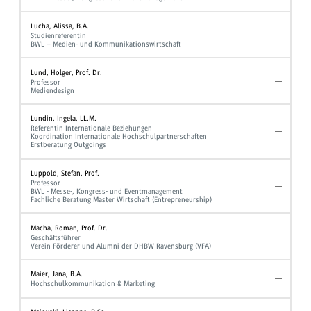
Lucha, Alissa, B.A.
Studienreferentin
BWL – Medien- und Kommunikationswirtschaft
Lund, Holger, Prof. Dr.
Professor
Mediendesign
Lundin, Ingela, LL.M.
Referentin Internationale Beziehungen
Koordination Internationale Hochschulpartnerschaften
Erstberatung Outgoings
Luppold, Stefan, Prof.
Professor
BWL - Messe-, Kongress- und Eventmanagement
Fachliche Beratung Master Wirtschaft (Entrepreneurship)
Macha, Roman, Prof. Dr.
Geschäftsführer
Verein Förderer und Alumni der DHBW Ravensburg (VFA)
Maier, Jana, B.A.
Hochschulkommunikation & Marketing