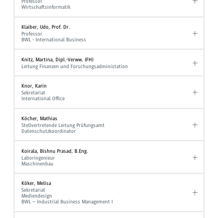
Professor
Wirtschaftsinformatik
Klaiber, Udo, Prof. Dr.
Professor
BWL - International Business
Knitz, Martina, Dipl.-Verww. (FH)
Leitung Finanzen und Forschungsadministation
Knor, Karin
Sekretariat
International Office
Köcher, Mathias
Stellvertretende Leitung Prüfungsamt
Datenschutzkoordinator
Koirala, Bishnu Prasad, B.Eng.
Laboringenieur
Maschinenbau
Köker, Melisa
Sekretariat
Mediendesign
BWL – Industrial Business Management I