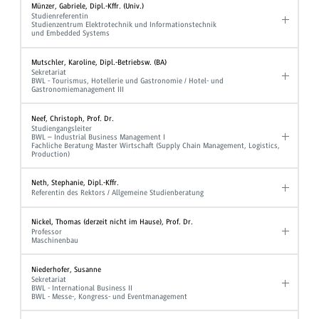
Münzer, Gabriele, Dipl.-Kffr. (Univ.)
Studienreferentin
Studienzentrum Elektrotechnik und Informationstechnik
und Embedded Systems
Mutschler, Karoline, Dipl.-Betriebsw. (BA)
Sekretariat
BWL - Tourismus, Hotellerie und Gastronomie / Hotel- und
Gastronomiemanagement III
Neef, Christoph, Prof. Dr.
Studiengangsleiter
BWL – Industrial Business Management I
Fachliche Beratung Master Wirtschaft (Supply Chain Management, Logistics,
Production)
Neth, Stephanie, Dipl.-Kffr.
Referentin des Rektors / Allgemeine Studienberatung
Nickel, Thomas (derzeit nicht im Hause), Prof. Dr.
Professor
Maschinenbau
Niederhofer, Susanne
Sekretariat
BWL - International Business II
BWL - Messe-, Kongress- und Eventmanagement