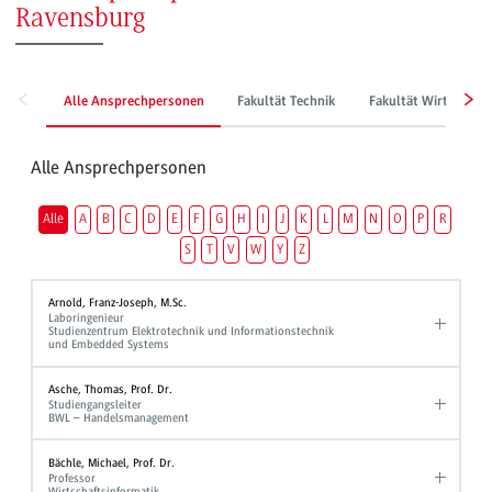
Ravensburg
Alle Ansprechpersonen
Fakultät Technik
Fakultät Wirtschaft
Alle Ansprechpersonen
Alle
A
B
C
D
E
F
G
H
I
J
K
L
M
N
O
P
R
S
T
V
W
Y
Z
Arnold, Franz-Joseph, M.Sc.
Laboringenieur
Studienzentrum Elektrotechnik und Informationstechnik
und Embedded Systems
Asche, Thomas, Prof. Dr.
Studiengangsleiter
BWL – Handelsmanagement
Bächle, Michael, Prof. Dr.
Professor
Wirtschaftsinformatik