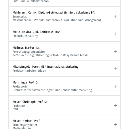
Luft- und Raumfahrttechnik
Mehlmann, Conny, Diplom-Betriebswirtin (Berufsakademie BA)
Sekretariat
Maschinenbau - Produktionstechnik / Produktion und Management
Merle, Jessica, Dipl.-Betriebsw. (BA)
Finanzbuchhaltung
Meßmer, Markus, Dr.
Forschungsgruppenleiter
Zentrum für Digitalisierung in Mobilitätssystemen (ZDM)
Miez-Mangold, Peter, MBA International Marketing
Projektmitarbeiter EdCoN
Mohr, Inga, Prof. Dr.
Professorin
Betriebswirtschaftslehre, Agrar- und Lebensmittelmarketing
Moser, Christoph, Prof. Dr.
Professor
BWL
Moser, Herbert, Prof.
Studiengangsleiter
Mediendesign I