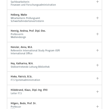
Sachbearbeiterin
Finanzen und Forschungsadministration
Helberg, Maike
Mitarbeiterin Prüfungsamt
Schwerbehindertenvertreterin
Hennig, Andrea, Prof. Dipl.-Des.
Professorin
Mediendesign
Hensler, Anna, M.A.
Referentin International Study Program (ISP)
International Office
Hey, Katharina, M.A.
Stellvertretende Leitung Bibliothek
Hieke, Patrick, B.Sc.
IT.S Systemadministration
Hildebrand, Klaus, Dipl.-Ing. (FH)
Leiter IT.S
Hilgers, Bodo, Prof. Dr.
Professor