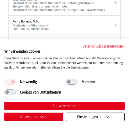
Elektrotechnik und Informationstechnik - Fahrzeugelektronik /
Elektromobilität und alternative Antriebe
Elektrotechnik und Informationstechnik - Energie- und Umwelttechnik
Renn, Hannah, M.Sc.
Akademische Mitarbeiterin
Luft- und Raumfahrttechnik
Reutter, Andreas, Dipl.-Verw. Wiss.
Hochschulberichtswesen
Datenschutzbestimmungen
Referent für Studium und Organisation
Wir verwenden Cookies
Gleichbehandlungsmanager
Diese Website setzt Cookies, die für den technischen Betrieb und die Verbesserung der
Website erforderlich sind. Cookies von Drittanbietern werden nur mit Ihrer Zustimmung
Rieber, Jochen, Prof. Dr.
Professor
gesetzt. Für weitere Informationen öffnen Sie die Einstellungen.
Elektrotechnik und Informationstechnik
Notwendig
Matomo
Rief, Manfred, Dipl.-Ing. (FH)
Laboringenieur
Maschinenbau
Cookies von Drittanbietern
Rieger, Bernd, Prof. Dr.
Alle akzeptieren
Professor
BWL - Bank und BWL - Finanzdienstleistungen
Auswahl zulassen
Einstellungen anpassen
Riegger, Chiara
Sekretariat
BWL - Digital Business Management