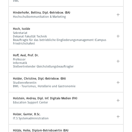
VWL
Hinderhofer, Bettina, Dipl.-Betriebsw. (BA)
Hochschulkommunikation & Marketing
Hoch, Isolde
Sekretariat
Dekanat Fakultät Technik
Beauftragte für das betriebliche Eingliederungsmanagement (Campus
Friedrichshafen)
Hoff, Axel, Prof. Dr.
Professor
Informatik
Stellvertretender Gleichstellungsbeauftragter
Holder, Christine, Dipl.-Betriebsw. (BA)
Studienreferentin
BWL - Tourismus, Hotellerie und Gastronomie
Holstein, Andrea, Dipl. Inf. Digitale Medien (FH)
Education Support Center
Holzer, Gunter, B.Sc.
IT.S Systemadministration
Hölzle, Heike, Diplom-Betriebswirtin (BA)