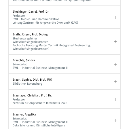
Auszubildender zum Fachinformatiker für Systemintegration
Blochinger, Daniel, Prof. Dr.
Professor
BWL - Medien- und Kommunikation
Leitung Zentrum für Angewandte Ökonomik (ZAÖ)
Brath, Jürgen, Prof. Dr.-Ing.
Studiengangsleiter
Wirtschaftsingenieurwesen
Fachliche Beratung Master Technik (Integrated Engineering,
Wirtschaftsingenieurwesen)
Brauchle, Sandra
Sekretariat
BWL – Industrial Business Management II
Braun, Sophia, Dipl. Bibl. (FH)
Bibliothek Ravensburg
Braunagel, Christian, Prof. Dr.
Professor
Zentrum für Angewandte Informatik (ZAI)
Brauner, Angelika
Sekretariat
BWL – Industrial Business Management III
Data Science und Künstliche Intelligenz