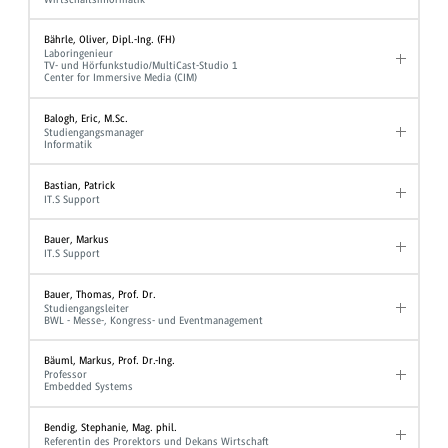
Bährle, Oliver, Dipl.-Ing. (FH)
Laboringenieur
TV- und Hörfunkstudio/MultiCast-Studio 1
Center for Immersive Media (CIM)
Balogh, Eric, M.Sc.
Studiengangsmanager
Informatik
Bastian, Patrick
IT.S Support
Bauer, Markus
IT.S Support
Bauer, Thomas, Prof. Dr.
Studiengangsleiter
BWL - Messe-, Kongress- und Eventmanagement
Bäuml, Markus, Prof. Dr.-Ing.
Professor
Embedded Systems
Bendig, Stephanie, Mag. phil.
Referentin des Prorektors und Dekans Wirtschaft