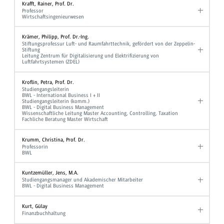
Krafft, Rainer, Prof. Dr.
Professor
Wirtschaftsingenieurwesen
Krämer, Philipp, Prof. Dr.-Ing.
Stiftungsprofessur Luft- und Raumfahrttechnik, gefördert von der Zeppelin-
Stiftung
Leitung Zentrum für Digitalisierung und Elektrifizierung von
Luftfahrtsystemen (ZDEL)
Kroflin, Petra, Prof. Dr.
Studiengangsleiterin
BWL - International Business I + II
Studiengangsleiterin (komm.)
BWL - Digital Business Management
Wissenschaftliche Leitung Master Accounting, Controlling, Taxation
Fachliche Beratung Master Wirtschaft
Krumm, Christina, Prof. Dr.
Professorin
BWL
Kuntzemüller, Jens, M.A.
Studiengangsmanager und Akademischer Mitarbeiter
BWL - Digital Business Management
Kurt, Gülay
Finanzbuchhaltung