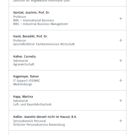
Zentrum für Angewandte Informatik (ZAI)
Güntzel, Joachim, Prof. Dr.
Professor
BWL – International Business
BWL – Industrial Business Management
Hackl, Benedikt, Prof. Dr.
Professor
Geschäftsführer Fachkommission Wirtschaft
Hafner, Cornelia
Sekretariat
Agrarwirtschaft
Hagemeyer, Rainer
IT Support iOS/MAC
Mediendesign
Happ, Martina
Sekretariat
Luft- und Raumfahrttechnik
Haßler, Jeanette (derzeit nicht im Hause), B.A.
Servicebereich Personal
Örtlicher Personalservice Ravensburg