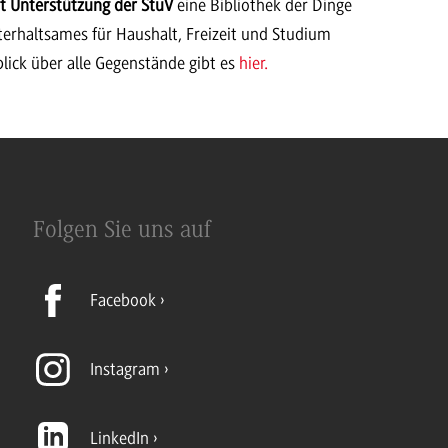
t Unterstützung der StuV
eine Bibliothek der Dinge
nterhaltsames für Haushalt, Freizeit und Studium
lick über alle Gegenstände gibt es
hier.
Folgen Sie uns auf
Facebook
Instagram
LinkedIn