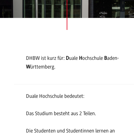
DHBW ist kurz für:
D
uale
H
ochschule
B
aden-
W
ürttemberg.
Duale Hochschule bedeutet:
Das Studium besteht aus 2 Teilen.
Die Studenten und Studentinnen lernen an