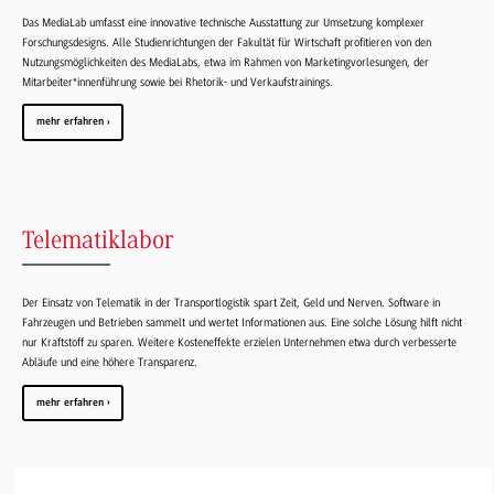
Das MediaLab umfasst eine innovative technische Ausstattung zur Umsetzung komplexer
Forschungsdesigns. Alle Studienrichtungen der Fakultät für Wirtschaft profitieren von den
Nutzungsmöglichkeiten des MediaLabs, etwa im Rahmen von Marketingvorlesungen, der
Mitarbeiter*innenführung sowie bei Rhetorik- und Verkaufstrainings.
mehr erfahren
Telematiklabor
Der Einsatz von Telematik in der Transportlogistik spart Zeit, Geld und Nerven. Software in
Fahrzeugen und Betrieben sammelt und wertet Informationen aus. Eine solche Lösung hilft nicht
nur Kraftstoff zu sparen. Weitere Kosteneffekte erzielen Unternehmen etwa durch verbesserte
Abläufe und eine höhere Transparenz.
mehr erfahren