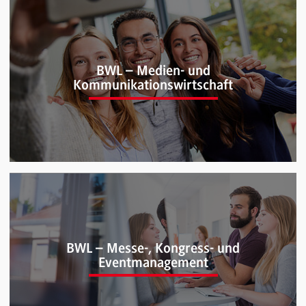
BWL – International Business (B.A.)
BWL – Medien- und
Kommunikationswirtschaft
BWL – Medien- und
BWL – Messe-, Kongress- und
Kommunikationswirtschaft (B.A.)
Eventmanagement