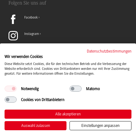
Folgen Sie uns auf
Facebook
Instagram
LinkedIn
Datenschutzbestimmungen
Wir verwenden Cookies
Diese Website setzt Cookies, die für den technischen Betrieb und die Verbesserung der
TikTok
Website erforderlich sind. Cookies von Drittanbietern werden nur mit Ihrer Zustimmung
gesetzt. Für weitere Informationen öffnen Sie die Einstellungen.
Notwendig
Matomo
Cookies von Drittanbietern
Duale Hochschule Baden-Württemberg Logo, zur Startseite
© 2026 Duale Hochschule Baden-Württemberg
Alle akzeptieren
Auswahl zulassen
Einstellungen anpassen
Kontakt
Impressum
Datenschutz
Barrierefreiheit