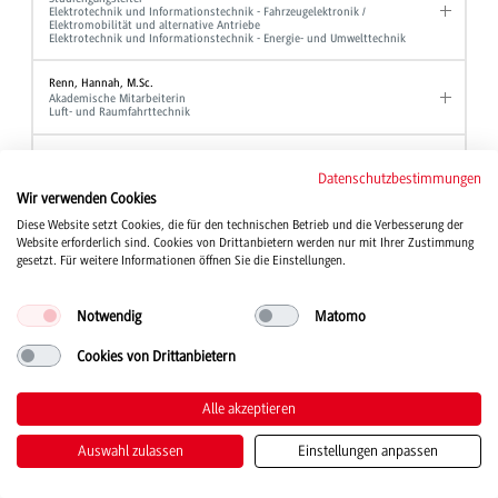
Elektrotechnik und Informationstechnik - Fahrzeugelektronik /
Elektromobilität und alternative Antriebe
Elektrotechnik und Informationstechnik - Energie- und Umwelttechnik
Renn, Hannah, M.Sc.
Akademische Mitarbeiterin
Luft- und Raumfahrttechnik
Reutter, Andreas, Dipl.-Verw. Wiss.
Hochschulberichtswesen
Datenschutzbestimmungen
Referent für Studium und Organisation
Wir verwenden Cookies
Gleichbehandlungsmanager
Diese Website setzt Cookies, die für den technischen Betrieb und die Verbesserung der
Website erforderlich sind. Cookies von Drittanbietern werden nur mit Ihrer Zustimmung
Rieber, Jochen, Prof. Dr.
Professor
gesetzt. Für weitere Informationen öffnen Sie die Einstellungen.
Elektrotechnik und Informationstechnik
Notwendig
Matomo
Rief, Manfred, Dipl.-Ing. (FH)
Laboringenieur
Maschinenbau
Cookies von Drittanbietern
Rieger, Bernd, Prof. Dr.
Alle akzeptieren
Professor
BWL - Bank und BWL - Finanzdienstleistungen
Auswahl zulassen
Einstellungen anpassen
Riegger, Chiara
Sekretariat
BWL - Digital Business Management