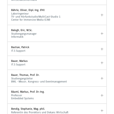
Bährle, Oliver, Dipl.-Ing. (FH)
Laboringenieur
TV- und Hörfunkstudio/MultiCast-Studio 1
Center for Immersive Media (CIM)
Balogh, Eric, M.Sc.
Studiengangsmanager
Informatik
Bastian, Patrick
IT.S Support
Bauer, Markus
IT.S Support
Bauer, Thomas, Prof. Dr.
Studiengangsleiter
BWL - Messe-, Kongress- und Eventmanagement
Bäuml, Markus, Prof. Dr.-Ing.
Professor
Embedded Systems
Bendig, Stephanie, Mag. phil.
Referentin des Prorektors und Dekans Wirtschaft