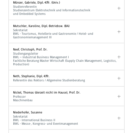
Münzer, Gabriele, Dipl.-Kffr. (Univ.)
Studienreferentin
Studienzentrum Elektrotechnik und Informationstechnik
und Embedded Systems
Mutschler, Karoline, Dipl.-Betriebsw. (BA)
Sekretariat
BWL - Tourismus, Hotellerie und Gastronomie / Hotel- und
Gastronomiemanagement III
Neef, Christoph, Prof. Dr.
Studiengangsleiter
BWL – Industrial Business Management I
Fachliche Beratung Master Wirtschaft (Supply Chain Management, Logistics,
Production)
Neth, Stephanie, Dipl.-Kffr.
Referentin des Rektors / Allgemeine Studienberatung
Nickel, Thomas (derzeit nicht im Hause), Prof. Dr.
Professor
Maschinenbau
Niederhofer, Susanne
Sekretariat
BWL - International Business II
BWL - Messe-, Kongress- und Eventmanagement