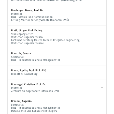
Auszubildender zum Fachinformatiker für Systemintegration
Blochinger, Daniel, Prof. Dr.
Professor
BWL - Medien- und Kommunikation
Leitung Zentrum für Angewandte Ökonomik (ZAÖ)
Brath, Jürgen, Prof. Dr.-Ing.
Studiengangsleiter
Wirtschaftsingenieurwesen
Fachliche Beratung Master Technik (Integrated Engineering,
Wirtschaftsingenieurwesen)
Brauchle, Sandra
Sekretariat
BWL – Industrial Business Management II
Braun, Sophia, Dipl. Bibl. (FH)
Bibliothek Ravensburg
Braunagel, Christian, Prof. Dr.
Professor
Zentrum für Angewandte Informatik (ZAI)
Brauner, Angelika
Sekretariat
BWL – Industrial Business Management III
Data Science und Künstliche Intelligenz