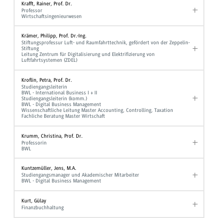
Krafft, Rainer, Prof. Dr.
Professor
Wirtschaftsingenieurwesen
Krämer, Philipp, Prof. Dr.-Ing.
Stiftungsprofessur Luft- und Raumfahrttechnik, gefördert von der Zeppelin-
Stiftung
Leitung Zentrum für Digitalisierung und Elektrifizierung von
Luftfahrtsystemen (ZDEL)
Kroflin, Petra, Prof. Dr.
Studiengangsleiterin
BWL - International Business I + II
Studiengangsleiterin (komm.)
BWL - Digital Business Management
Wissenschaftliche Leitung Master Accounting, Controlling, Taxation
Fachliche Beratung Master Wirtschaft
Krumm, Christina, Prof. Dr.
Professorin
BWL
Kuntzemüller, Jens, M.A.
Studiengangsmanager und Akademischer Mitarbeiter
BWL - Digital Business Management
Kurt, Gülay
Finanzbuchhaltung