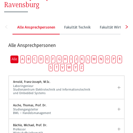
Ravensburg
Alle Ansprechpersonen
Fakultät Technik
Fakultät Wirtschaft
Alle Ansprechpersonen
Alle
A
B
C
D
E
F
G
H
I
J
K
L
M
N
O
P
R
S
T
V
W
Y
Z
Arnold, Franz-Joseph, M.Sc.
Laboringenieur
Studienzentrum Elektrotechnik und Informationstechnik
und Embedded Systems
Asche, Thomas, Prof. Dr.
Studiengangsleiter
BWL – Handelsmanagement
Bächle, Michael, Prof. Dr.
Professor
Wirtschaftsinformatik