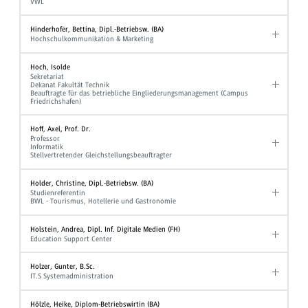
VWL
Hinderhofer, Bettina, Dipl.-Betriebsw. (BA)
Hochschulkommunikation & Marketing
Hoch, Isolde
Sekretariat
Dekanat Fakultät Technik
Beauftragte für das betriebliche Eingliederungsmanagement (Campus
Friedrichshafen)
Hoff, Axel, Prof. Dr.
Professor
Informatik
Stellvertretender Gleichstellungsbeauftragter
Holder, Christine, Dipl.-Betriebsw. (BA)
Studienreferentin
BWL - Tourismus, Hotellerie und Gastronomie
Holstein, Andrea, Dipl. Inf. Digitale Medien (FH)
Education Support Center
Holzer, Gunter, B.Sc.
IT.S Systemadministration
Hölzle, Heike, Diplom-Betriebswirtin (BA)