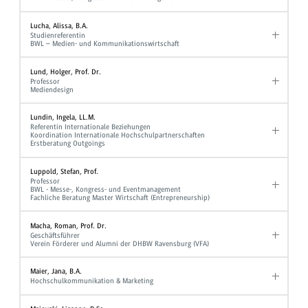
Lucha, Alissa, B.A.
Studienreferentin
BWL – Medien- und Kommunikationswirtschaft
Lund, Holger, Prof. Dr.
Professor
Mediendesign
Lundin, Ingela, LL.M.
Referentin Internationale Beziehungen
Koordination Internationale Hochschulpartnerschaften
Erstberatung Outgoings
Luppold, Stefan, Prof.
Professor
BWL - Messe-, Kongress- und Eventmanagement
Fachliche Beratung Master Wirtschaft (Entrepreneurship)
Macha, Roman, Prof. Dr.
Geschäftsführer
Verein Förderer und Alumni der DHBW Ravensburg (VFA)
Maier, Jana, B.A.
Hochschulkommunikation & Marketing