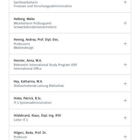
Sachbearbeiterin
Finanzen und Forschungsadministration
Helberg, Maike
Mitarbeiterin Prüfungsamt
Schwerbehindertenvertreterin
Hennig, Andrea, Prof. Dipl.-Des.
Professorin
Mediendesign
Hensler, Anna, M.A.
Referentin International Study Program (ISP)
International Office
Hey, Katharina, M.A.
Stellvertretende Leitung Bibliothek
Hieke, Patrick, B.Sc.
IT.S Systemadministration
Hildebrand, Klaus, Dipl.-Ing. (FH)
Leiter IT.S
Hilgers, Bodo, Prof. Dr.
Professor