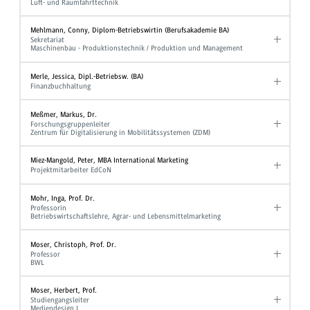
Luft- und Raumfahrttechnik
Mehlmann, Conny, Diplom-Betriebswirtin (Berufsakademie BA)
Sekretariat
Maschinenbau - Produktionstechnik / Produktion und Management
Merle, Jessica, Dipl.-Betriebsw. (BA)
Finanzbuchhaltung
Meßmer, Markus, Dr.
Forschungsgruppenleiter
Zentrum für Digitalisierung in Mobilitätssystemen (ZDM)
Miez-Mangold, Peter, MBA International Marketing
Projektmitarbeiter EdCoN
Mohr, Inga, Prof. Dr.
Professorin
Betriebswirtschaftslehre, Agrar- und Lebensmittelmarketing
Moser, Christoph, Prof. Dr.
Professor
BWL
Moser, Herbert, Prof.
Studiengangsleiter
Mediendesign I