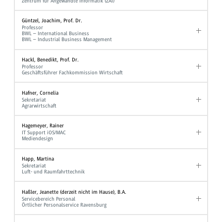
Zentrum für Angewandte Informatik (ZAI)
Güntzel, Joachim, Prof. Dr.
Professor
BWL – International Business
BWL – Industrial Business Management
Hackl, Benedikt, Prof. Dr.
Professor
Geschäftsführer Fachkommission Wirtschaft
Hafner, Cornelia
Sekretariat
Agrarwirtschaft
Hagemeyer, Rainer
IT Support iOS/MAC
Mediendesign
Happ, Martina
Sekretariat
Luft- und Raumfahrttechnik
Haßler, Jeanette (derzeit nicht im Hause), B.A.
Servicebereich Personal
Örtlicher Personalservice Ravensburg