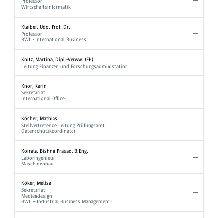
Professor
Wirtschaftsinformatik
Klaiber, Udo, Prof. Dr.
Professor
BWL - International Business
Knitz, Martina, Dipl.-Verww. (FH)
Leitung Finanzen und Forschungsadministation
Knor, Karin
Sekretariat
International Office
Köcher, Mathias
Stellvertretende Leitung Prüfungsamt
Datenschutzkoordinator
Koirala, Bishnu Prasad, B.Eng.
Laboringenieur
Maschinenbau
Köker, Melisa
Sekretariat
Mediendesign
BWL – Industrial Business Management I