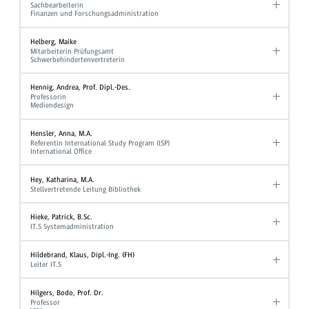
Sachbearbeiterin
Finanzen und Forschungsadministration
Helberg, Maike
Mitarbeiterin Prüfungsamt
Schwerbehindertenvertreterin
Hennig, Andrea, Prof. Dipl.-Des.
Professorin
Mediendesign
Hensler, Anna, M.A.
Referentin International Study Program (ISP)
International Office
Hey, Katharina, M.A.
Stellvertretende Leitung Bibliothek
Hieke, Patrick, B.Sc.
IT.S Systemadministration
Hildebrand, Klaus, Dipl.-Ing. (FH)
Leiter IT.S
Hilgers, Bodo, Prof. Dr.
Professor