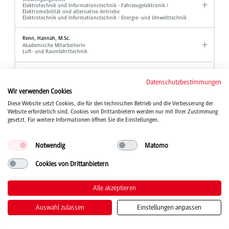
Elektrotechnik und Informationstechnik - Fahrzeugelektronik /
Elektromobilität und alternative Antriebe
Elektrotechnik und Informationstechnik - Energie- und Umwelttechnik
Renn, Hannah, M.Sc.
Akademische Mitarbeiterin
Luft- und Raumfahrttechnik
Reutter, Andreas, Dipl.-Verw. Wiss.
Hochschulberichtswesen
Datenschutzbestimmungen
Referent für Studium und Organisation
Wir verwenden Cookies
Gleichbehandlungsmanager
Diese Website setzt Cookies, die für den technischen Betrieb und die Verbesserung der
Website erforderlich sind. Cookies von Drittanbietern werden nur mit Ihrer Zustimmung
Rieber, Jochen, Prof. Dr.
Professor
gesetzt. Für weitere Informationen öffnen Sie die Einstellungen.
Elektrotechnik und Informationstechnik
Notwendig
Matomo
Rief, Manfred, Dipl.-Ing. (FH)
Laboringenieur
Maschinenbau
Cookies von Drittanbietern
Rieger, Bernd, Prof. Dr.
Alle akzeptieren
Professor
BWL - Bank und BWL - Finanzdienstleistungen
Auswahl zulassen
Einstellungen anpassen
Riegger, Chiara
Sekretariat
BWL - Digital Business Management