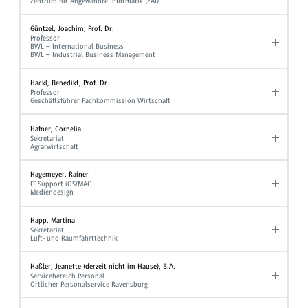
Zentrum für Angewandte Informatik (ZAI)
Güntzel, Joachim, Prof. Dr.
Professor
BWL – International Business
BWL – Industrial Business Management
Hackl, Benedikt, Prof. Dr.
Professor
Geschäftsführer Fachkommission Wirtschaft
Hafner, Cornelia
Sekretariat
Agrarwirtschaft
Hagemeyer, Rainer
IT Support iOS/MAC
Mediendesign
Happ, Martina
Sekretariat
Luft- und Raumfahrttechnik
Haßler, Jeanette (derzeit nicht im Hause), B.A.
Servicebereich Personal
Örtlicher Personalservice Ravensburg