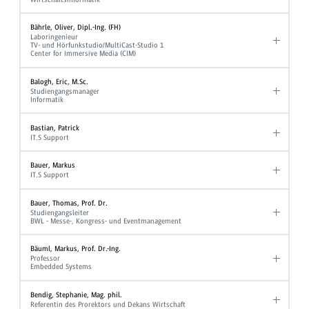
Bährle, Oliver, Dipl.-Ing. (FH)
Laboringenieur
TV- und Hörfunkstudio/MultiCast-Studio 1
Center for Immersive Media (CIM)
Balogh, Eric, M.Sc.
Studiengangsmanager
Informatik
Bastian, Patrick
IT.S Support
Bauer, Markus
IT.S Support
Bauer, Thomas, Prof. Dr.
Studiengangsleiter
BWL - Messe-, Kongress- und Eventmanagement
Bäuml, Markus, Prof. Dr.-Ing.
Professor
Embedded Systems
Bendig, Stephanie, Mag. phil.
Referentin des Prorektors und Dekans Wirtschaft