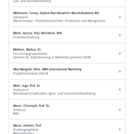
Luft- und Raumfahrttechnik
Mehlmann, Conny, Diplom-Betriebswirtin (Berufsakademie BA)
Sekretariat
Maschinenbau - Produktionstechnik / Produktion und Management
Merle, Jessica, Dipl.-Betriebsw. (BA)
Finanzbuchhaltung
Meßmer, Markus, Dr.
Forschungsgruppenleiter
Zentrum für Digitalisierung in Mobilitätssystemen (ZDM)
Miez-Mangold, Peter, MBA International Marketing
Projektmitarbeiter EdCoN
Mohr, Inga, Prof. Dr.
Professorin
Betriebswirtschaftslehre, Agrar- und Lebensmittelmarketing
Moser, Christoph, Prof. Dr.
Professor
BWL
Moser, Herbert, Prof.
Studiengangsleiter
Mediendesign I