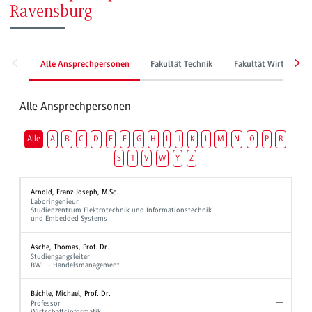
Ravensburg
Alle Ansprechpersonen
Fakultät Technik
Fakultät Wirtschaft
Alle Ansprechpersonen
Alle
A
B
C
D
E
F
G
H
I
J
K
L
M
N
O
P
R
S
T
V
W
Y
Z
Arnold, Franz-Joseph, M.Sc.
Laboringenieur
Studienzentrum Elektrotechnik und Informationstechnik
und Embedded Systems
Asche, Thomas, Prof. Dr.
Studiengangsleiter
BWL – Handelsmanagement
Bächle, Michael, Prof. Dr.
Professor
Wirtschaftsinformatik