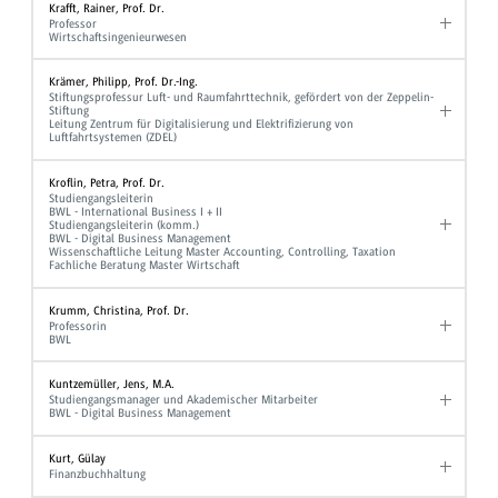
Krafft, Rainer, Prof. Dr.
Professor
Wirtschaftsingenieurwesen
Krämer, Philipp, Prof. Dr.-Ing.
Stiftungsprofessur Luft- und Raumfahrttechnik, gefördert von der Zeppelin-
Stiftung
Leitung Zentrum für Digitalisierung und Elektrifizierung von
Luftfahrtsystemen (ZDEL)
Kroflin, Petra, Prof. Dr.
Studiengangsleiterin
BWL - International Business I + II
Studiengangsleiterin (komm.)
BWL - Digital Business Management
Wissenschaftliche Leitung Master Accounting, Controlling, Taxation
Fachliche Beratung Master Wirtschaft
Krumm, Christina, Prof. Dr.
Professorin
BWL
Kuntzemüller, Jens, M.A.
Studiengangsmanager und Akademischer Mitarbeiter
BWL - Digital Business Management
Kurt, Gülay
Finanzbuchhaltung