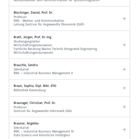
Auszubildender zum Fachinformatiker für Systemintegration
Blochinger, Daniel, Prof. Dr.
Professor
BWL - Medien- und Kommunikation
Leitung Zentrum für Angewandte Ökonomik (ZAÖ)
Brath, Jürgen, Prof. Dr.-Ing.
Studiengangsleiter
Wirtschaftsingenieurwesen
Fachliche Beratung Master Technik (Integrated Engineering,
Wirtschaftsingenieurwesen)
Brauchle, Sandra
Sekretariat
BWL – Industrial Business Management II
Braun, Sophia, Dipl. Bibl. (FH)
Bibliothek Ravensburg
Braunagel, Christian, Prof. Dr.
Professor
Zentrum für Angewandte Informatik (ZAI)
Brauner, Angelika
Sekretariat
BWL – Industrial Business Management III
Data Science und Künstliche Intelligenz