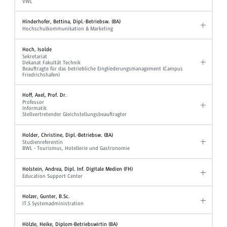
VWL
Hinderhofer, Bettina, Dipl.-Betriebsw. (BA)
Hochschulkommunikation & Marketing
Hoch, Isolde
Sekretariat
Dekanat Fakultät Technik
Beauftragte für das betriebliche Eingliederungsmanagement (Campus
Friedrichshafen)
Hoff, Axel, Prof. Dr.
Professor
Informatik
Stellvertretender Gleichstellungsbeauftragter
Holder, Christine, Dipl.-Betriebsw. (BA)
Studienreferentin
BWL - Tourismus, Hotellerie und Gastronomie
Holstein, Andrea, Dipl. Inf. Digitale Medien (FH)
Education Support Center
Holzer, Gunter, B.Sc.
IT.S Systemadministration
Hölzle, Heike, Diplom-Betriebswirtin (BA)