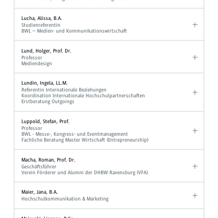
Lucha, Alissa, B.A.
Studienreferentin
BWL – Medien- und Kommunikationswirtschaft
Lund, Holger, Prof. Dr.
Professor
Mediendesign
Lundin, Ingela, LL.M.
Referentin Internationale Beziehungen
Koordination Internationale Hochschulpartnerschaften
Erstberatung Outgoings
Luppold, Stefan, Prof.
Professor
BWL - Messe-, Kongress- und Eventmanagement
Fachliche Beratung Master Wirtschaft (Entrepreneurship)
Macha, Roman, Prof. Dr.
Geschäftsführer
Verein Förderer und Alumni der DHBW Ravensburg (VFA)
Maier, Jana, B.A.
Hochschulkommunikation & Marketing