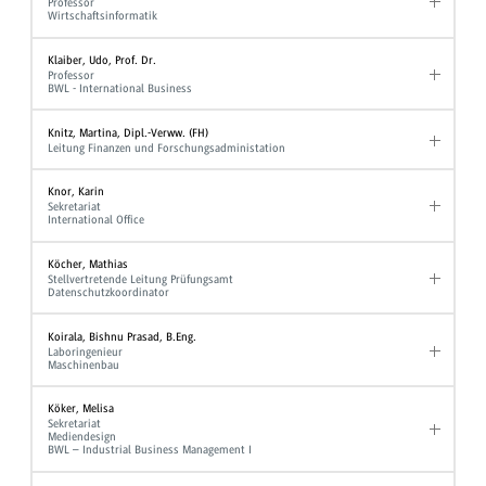
Professor
Wirtschaftsinformatik
Klaiber, Udo, Prof. Dr.
Professor
BWL - International Business
Knitz, Martina, Dipl.-Verww. (FH)
Leitung Finanzen und Forschungsadministation
Knor, Karin
Sekretariat
International Office
Köcher, Mathias
Stellvertretende Leitung Prüfungsamt
Datenschutzkoordinator
Koirala, Bishnu Prasad, B.Eng.
Laboringenieur
Maschinenbau
Köker, Melisa
Sekretariat
Mediendesign
BWL – Industrial Business Management I