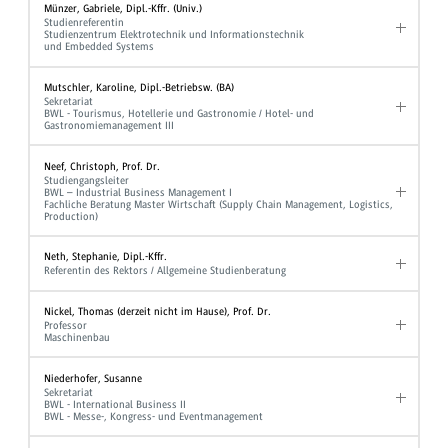
Münzer, Gabriele, Dipl.-Kffr. (Univ.)
Studienreferentin
Studienzentrum Elektrotechnik und Informationstechnik
und Embedded Systems
Mutschler, Karoline, Dipl.-Betriebsw. (BA)
Sekretariat
BWL - Tourismus, Hotellerie und Gastronomie / Hotel- und
Gastronomiemanagement III
Neef, Christoph, Prof. Dr.
Studiengangsleiter
BWL – Industrial Business Management I
Fachliche Beratung Master Wirtschaft (Supply Chain Management, Logistics,
Production)
Neth, Stephanie, Dipl.-Kffr.
Referentin des Rektors / Allgemeine Studienberatung
Nickel, Thomas (derzeit nicht im Hause), Prof. Dr.
Professor
Maschinenbau
Niederhofer, Susanne
Sekretariat
BWL - International Business II
BWL - Messe-, Kongress- und Eventmanagement