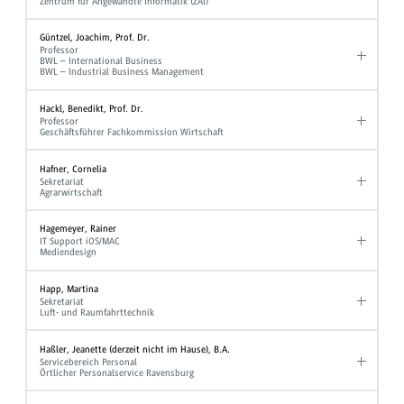
Zentrum für Angewandte Informatik (ZAI)
Güntzel, Joachim, Prof. Dr.
Professor
BWL – International Business
BWL – Industrial Business Management
Hackl, Benedikt, Prof. Dr.
Professor
Geschäftsführer Fachkommission Wirtschaft
Hafner, Cornelia
Sekretariat
Agrarwirtschaft
Hagemeyer, Rainer
IT Support iOS/MAC
Mediendesign
Happ, Martina
Sekretariat
Luft- und Raumfahrttechnik
Haßler, Jeanette (derzeit nicht im Hause), B.A.
Servicebereich Personal
Örtlicher Personalservice Ravensburg