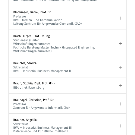
Auszubildender zum Fachinformatiker für Systemintegration
Blochinger, Daniel, Prof. Dr.
Professor
BWL - Medien- und Kommunikation
Leitung Zentrum für Angewandte Ökonomik (ZAÖ)
Brath, Jürgen, Prof. Dr.-Ing.
Studiengangsleiter
Wirtschaftsingenieurwesen
Fachliche Beratung Master Technik (Integrated Engineering,
Wirtschaftsingenieurwesen)
Brauchle, Sandra
Sekretariat
BWL – Industrial Business Management II
Braun, Sophia, Dipl. Bibl. (FH)
Bibliothek Ravensburg
Braunagel, Christian, Prof. Dr.
Professor
Zentrum für Angewandte Informatik (ZAI)
Brauner, Angelika
Sekretariat
BWL – Industrial Business Management III
Data Science und Künstliche Intelligenz