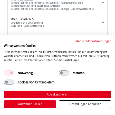
Elektrotechnik und Informationstechnik - Fahrzeugelektronik /
Elektromobilität und alternative Antriebe
Elektrotechnik und Informationstechnik - Energie- und Umwelttechnik
Renn, Hannah, M.Sc.
Akademische Mitarbeiterin
Luft- und Raumfahrttechnik
Reutter, Andreas, Dipl.-Verw. Wiss.
Hochschulberichtswesen
Datenschutzbestimmungen
Referent für Studium und Organisation
Wir verwenden Cookies
Gleichbehandlungsmanager
Diese Website setzt Cookies, die für den technischen Betrieb und die Verbesserung der
Website erforderlich sind. Cookies von Drittanbietern werden nur mit Ihrer Zustimmung
Rieber, Jochen, Prof. Dr.
Professor
gesetzt. Für weitere Informationen öffnen Sie die Einstellungen.
Elektrotechnik und Informationstechnik
Notwendig
Matomo
Rief, Manfred, Dipl.-Ing. (FH)
Laboringenieur
Maschinenbau
Cookies von Drittanbietern
Rieger, Bernd, Prof. Dr.
Alle akzeptieren
Professor
BWL - Bank und BWL - Finanzdienstleistungen
Auswahl zulassen
Einstellungen anpassen
Riegger, Chiara
Sekretariat
BWL - Digital Business Management