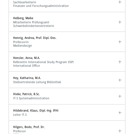
Sachbearbeiterin
Finanzen und Forschungsadministration
Helberg, Maike
Mitarbeiterin Prüfungsamt
Schwerbehindertenvertreterin
Hennig, Andrea, Prof. Dipl.-Des.
Professorin
Mediendesign
Hensler, Anna, M.A.
Referentin International Study Program (ISP)
International Office
Hey, Katharina, M.A.
Stellvertretende Leitung Bibliothek
Hieke, Patrick, B.Sc.
IT.S Systemadministration
Hildebrand, Klaus, Dipl.-Ing. (FH)
Leiter IT.S
Hilgers, Bodo, Prof. Dr.
Professor