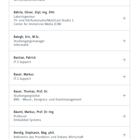
Bährle, Oliver, Dipl.-Ing. (FH)
Laboringenieur
TV- und Hörfunkstudio/MultiCast-Studio 1
Center for Immersive Media (CIM)
Balogh, Eric, M.Sc.
Studiengangsmanager
Informatik
Bastian, Patrick
IT.S Support
Bauer, Markus
IT.S Support
Bauer, Thomas, Prof. Dr.
Studiengangsleiter
BWL - Messe-, Kongress- und Eventmanagement
Bäuml, Markus, Prof. Dr.-Ing.
Professor
Embedded Systems
Bendig, Stephanie, Mag. phil.
Referentin des Prorektors und Dekans Wirtschaft