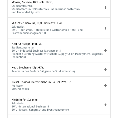
Münzer, Gabriele, Dipl.-Kffr. (Univ.)
Studienreferentin
Studienzentrum Elektrotechnik und Informationstechnik
und Embedded Systems
Mutschler, Karoline, Dipl.-Betriebsw. (BA)
Sekretariat
BWL - Tourismus, Hotellerie und Gastronomie / Hotel- und
Gastronomiemanagement III
Neef, Christoph, Prof. Dr.
Studiengangsleiter
BWL – Industrial Business Management I
Fachliche Beratung Master Wirtschaft (Supply Chain Management, Logistics,
Production)
Neth, Stephanie, Dipl.-Kffr.
Referentin des Rektors / Allgemeine Studienberatung
Nickel, Thomas (derzeit nicht im Hause), Prof. Dr.
Professor
Maschinenbau
Niederhofer, Susanne
Sekretariat
BWL - International Business II
BWL - Messe-, Kongress- und Eventmanagement