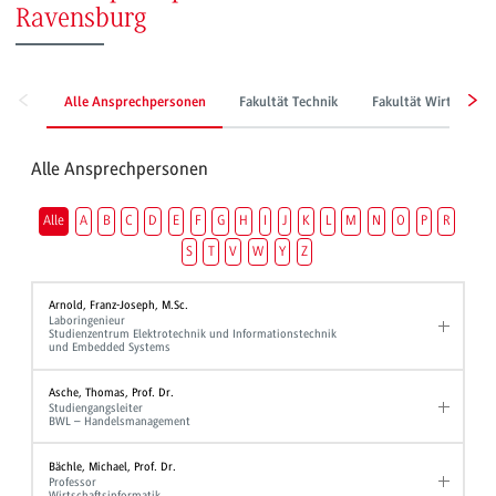
Ravensburg
Alle Ansprechpersonen
Fakultät Technik
Fakultät Wirtschaft
Alle Ansprechpersonen
Alle
A
B
C
D
E
F
G
H
I
J
K
L
M
N
O
P
R
S
T
V
W
Y
Z
Arnold, Franz-Joseph, M.Sc.
Laboringenieur
Studienzentrum Elektrotechnik und Informationstechnik
und Embedded Systems
Asche, Thomas, Prof. Dr.
Studiengangsleiter
BWL – Handelsmanagement
Bächle, Michael, Prof. Dr.
Professor
Wirtschaftsinformatik