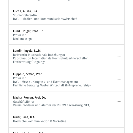
Lucha, Alissa, B.A.
Studienreferentin
BWL – Medien- und Kommunikationswirtschaft
Lund, Holger, Prof. Dr.
Professor
Mediendesign
Lundin, Ingela, LL.M.
Referentin Internationale Beziehungen
Koordination Internationale Hochschulpartnerschaften
Erstberatung Outgoings
Luppold, Stefan, Prof.
Professor
BWL - Messe-, Kongress- und Eventmanagement
Fachliche Beratung Master Wirtschaft (Entrepreneurship)
Macha, Roman, Prof. Dr.
Geschäftsführer
Verein Förderer und Alumni der DHBW Ravensburg (VFA)
Maier, Jana, B.A.
Hochschulkommunikation & Marketing