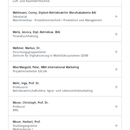
Luft- und Raumfahrttechnik
Mehlmann, Conny, Diplom-Betriebswirtin (Berufsakademie BA)
Sekretariat
Maschinenbau - Produktionstechnik / Produktion und Management
Merle, Jessica, Dipl.-Betriebsw. (BA)
Finanzbuchhaltung
Meßmer, Markus, Dr.
Forschungsgruppenleiter
Zentrum für Digitalisierung in Mobilitätssystemen (ZDM)
Miez-Mangold, Peter, MBA International Marketing
Projektmitarbeiter EdCoN
Mohr, Inga, Prof. Dr.
Professorin
Betriebswirtschaftslehre, Agrar- und Lebensmittelmarketing
Moser, Christoph, Prof. Dr.
Professor
BWL
Moser, Herbert, Prof.
Studiengangsleiter
Mediendesign I