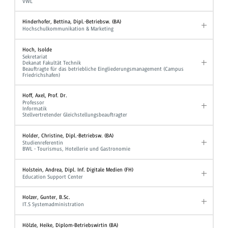
VWL
Hinderhofer, Bettina, Dipl.-Betriebsw. (BA)
Hochschulkommunikation & Marketing
Hoch, Isolde
Sekretariat
Dekanat Fakultät Technik
Beauftragte für das betriebliche Eingliederungsmanagement (Campus
Friedrichshafen)
Hoff, Axel, Prof. Dr.
Professor
Informatik
Stellvertretender Gleichstellungsbeauftragter
Holder, Christine, Dipl.-Betriebsw. (BA)
Studienreferentin
BWL - Tourismus, Hotellerie und Gastronomie
Holstein, Andrea, Dipl. Inf. Digitale Medien (FH)
Education Support Center
Holzer, Gunter, B.Sc.
IT.S Systemadministration
Hölzle, Heike, Diplom-Betriebswirtin (BA)