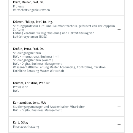
Krafft, Rainer, Prof. Dr.
Professor
Wirtschaftsingenieurwesen
Krämer, Philipp, Prof. Dr.-Ing.
Stiftungsprofessur Luft- und Raumfahrttechnik, gefördert von der Zeppelin-
Stiftung
Leitung Zentrum für Digitalisierung und Elektrifizierung von
Luftfahrtsystemen (ZDEL)
Kroflin, Petra, Prof. Dr.
Studiengangsleiterin
BWL - International Business I + II
Studiengangsleiterin (komm.)
BWL - Digital Business Management
Wissenschaftliche Leitung Master Accounting, Controlling, Taxation
Fachliche Beratung Master Wirtschaft
Krumm, Christina, Prof. Dr.
Professorin
BWL
Kuntzemüller, Jens, M.A.
Studiengangsmanager und Akademischer Mitarbeiter
BWL - Digital Business Management
Kurt, Gülay
Finanzbuchhaltung