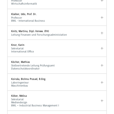
Professor
Wirtschaftsinformatik
Klaiber, Udo, Prof. Dr.
Professor
BWL - International Business
Knitz, Martina, Dipl.-Verww. (FH)
Leitung Finanzen und Forschungsadministation
Knor, Karin
Sekretariat
International Office
Köcher, Mathias
Stellvertretende Leitung Prüfungsamt
Datenschutzkoordinator
Koirala, Bishnu Prasad, B.Eng.
Laboringenieur
Maschinenbau
Köker, Melisa
Sekretariat
Mediendesign
BWL – Industrial Business Management I