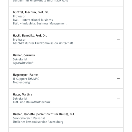
Zentrum für Angewandte Informatik (ZAI)
Güntzel, Joachim, Prof. Dr.
Professor
BWL – International Business
BWL – Industrial Business Management
Hackl, Benedikt, Prof. Dr.
Professor
Geschäftsführer Fachkommission Wirtschaft
Hafner, Cornelia
Sekretariat
Agrarwirtschaft
Hagemeyer, Rainer
IT Support iOS/MAC
Mediendesign
Happ, Martina
Sekretariat
Luft- und Raumfahrttechnik
Haßler, Jeanette (derzeit nicht im Hause), B.A.
Servicebereich Personal
Örtlicher Personalservice Ravensburg