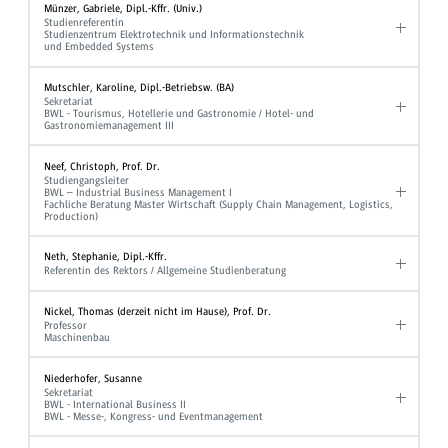
Münzer, Gabriele, Dipl.-Kffr. (Univ.)
Studienreferentin
Studienzentrum Elektrotechnik und Informationstechnik
und Embedded Systems
Mutschler, Karoline, Dipl.-Betriebsw. (BA)
Sekretariat
BWL - Tourismus, Hotellerie und Gastronomie / Hotel- und
Gastronomiemanagement III
Neef, Christoph, Prof. Dr.
Studiengangsleiter
BWL – Industrial Business Management I
Fachliche Beratung Master Wirtschaft (Supply Chain Management, Logistics,
Production)
Neth, Stephanie, Dipl.-Kffr.
Referentin des Rektors / Allgemeine Studienberatung
Nickel, Thomas (derzeit nicht im Hause), Prof. Dr.
Professor
Maschinenbau
Niederhofer, Susanne
Sekretariat
BWL - International Business II
BWL - Messe-, Kongress- und Eventmanagement