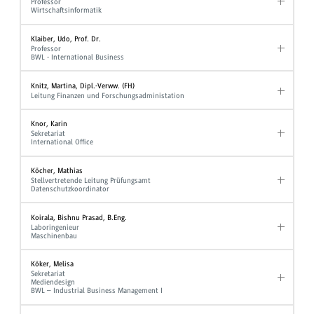
Professor
Wirtschaftsinformatik
Klaiber, Udo, Prof. Dr.
Professor
BWL - International Business
Knitz, Martina, Dipl.-Verww. (FH)
Leitung Finanzen und Forschungsadministation
Knor, Karin
Sekretariat
International Office
Köcher, Mathias
Stellvertretende Leitung Prüfungsamt
Datenschutzkoordinator
Koirala, Bishnu Prasad, B.Eng.
Laboringenieur
Maschinenbau
Köker, Melisa
Sekretariat
Mediendesign
BWL – Industrial Business Management I