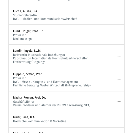
Lucha, Alissa, B.A.
Studienreferentin
BWL – Medien- und Kommunikationswirtschaft
Lund, Holger, Prof. Dr.
Professor
Mediendesign
Lundin, Ingela, LL.M.
Referentin Internationale Beziehungen
Koordination Internationale Hochschulpartnerschaften
Erstberatung Outgoings
Luppold, Stefan, Prof.
Professor
BWL - Messe-, Kongress- und Eventmanagement
Fachliche Beratung Master Wirtschaft (Entrepreneurship)
Macha, Roman, Prof. Dr.
Geschäftsführer
Verein Förderer und Alumni der DHBW Ravensburg (VFA)
Maier, Jana, B.A.
Hochschulkommunikation & Marketing