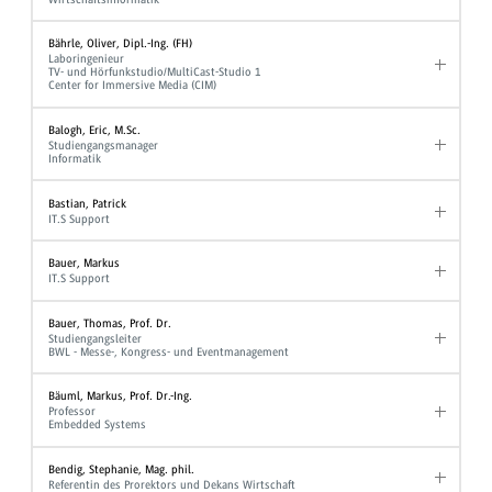
Bährle, Oliver, Dipl.-Ing. (FH)
Laboringenieur
TV- und Hörfunkstudio/MultiCast-Studio 1
Center for Immersive Media (CIM)
Balogh, Eric, M.Sc.
Studiengangsmanager
Informatik
Bastian, Patrick
IT.S Support
Bauer, Markus
IT.S Support
Bauer, Thomas, Prof. Dr.
Studiengangsleiter
BWL - Messe-, Kongress- und Eventmanagement
Bäuml, Markus, Prof. Dr.-Ing.
Professor
Embedded Systems
Bendig, Stephanie, Mag. phil.
Referentin des Prorektors und Dekans Wirtschaft