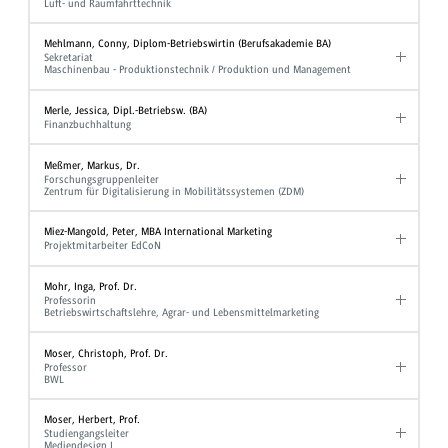
Luft- und Raumfahrttechnik
Mehlmann, Conny, Diplom-Betriebswirtin (Berufsakademie BA)
Sekretariat
Maschinenbau - Produktionstechnik / Produktion und Management
Merle, Jessica, Dipl.-Betriebsw. (BA)
Finanzbuchhaltung
Meßmer, Markus, Dr.
Forschungsgruppenleiter
Zentrum für Digitalisierung in Mobilitätssystemen (ZDM)
Miez-Mangold, Peter, MBA International Marketing
Projektmitarbeiter EdCoN
Mohr, Inga, Prof. Dr.
Professorin
Betriebswirtschaftslehre, Agrar- und Lebensmittelmarketing
Moser, Christoph, Prof. Dr.
Professor
BWL
Moser, Herbert, Prof.
Studiengangsleiter
Mediendesign I