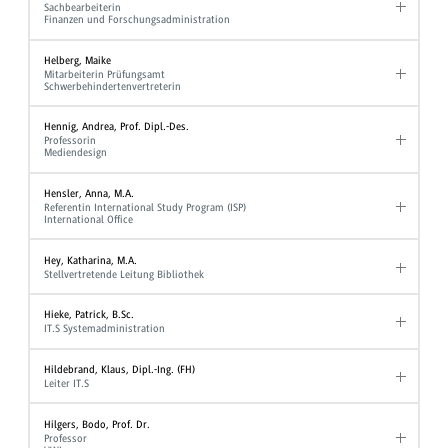
Sachbearbeiterin
Finanzen und Forschungsadministration
Helberg, Maike
Mitarbeiterin Prüfungsamt
Schwerbehindertenvertreterin
Hennig, Andrea, Prof. Dipl.-Des.
Professorin
Mediendesign
Hensler, Anna, M.A.
Referentin International Study Program (ISP)
International Office
Hey, Katharina, M.A.
Stellvertretende Leitung Bibliothek
Hieke, Patrick, B.Sc.
IT.S Systemadministration
Hildebrand, Klaus, Dipl.-Ing. (FH)
Leiter IT.S
Hilgers, Bodo, Prof. Dr.
Professor