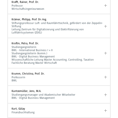
Krafft, Rainer, Prof. Dr.
Professor
Wirtschaftsingenieurwesen
Krämer, Philipp, Prof. Dr.-Ing.
Stiftungsprofessur Luft- und Raumfahrttechnik, gefördert von der Zeppelin-
Stiftung
Leitung Zentrum für Digitalisierung und Elektrifizierung von
Luftfahrtsystemen (ZDEL)
Kroflin, Petra, Prof. Dr.
Studiengangsleiterin
BWL - International Business I + II
Studiengangsleiterin (komm.)
BWL - Digital Business Management
Wissenschaftliche Leitung Master Accounting, Controlling, Taxation
Fachliche Beratung Master Wirtschaft
Krumm, Christina, Prof. Dr.
Professorin
BWL
Kuntzemüller, Jens, M.A.
Studiengangsmanager und Akademischer Mitarbeiter
BWL - Digital Business Management
Kurt, Gülay
Finanzbuchhaltung