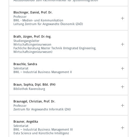
Auszubildender zum Fachinformatiker für Systemintegration
Blochinger, Daniel, Prof. Dr.
Professor
BWL - Medien- und Kommunikation
Leitung Zentrum für Angewandte Ökonomik (ZAÖ)
Brath, Jürgen, Prof. Dr.-Ing.
Studiengangsleiter
Wirtschaftsingenieurwesen
Fachliche Beratung Master Technik (Integrated Engineering,
Wirtschaftsingenieurwesen)
Brauchle, Sandra
Sekretariat
BWL – Industrial Business Management II
Braun, Sophia, Dipl. Bibl. (FH)
Bibliothek Ravensburg
Braunagel, Christian, Prof. Dr.
Professor
Zentrum für Angewandte Informatik (ZAI)
Brauner, Angelika
Sekretariat
BWL – Industrial Business Management III
Data Science und Künstliche Intelligenz