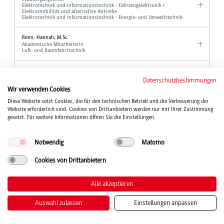
Elektrotechnik und Informationstechnik - Fahrzeugelektronik /
Elektromobilität und alternative Antriebe
Elektrotechnik und Informationstechnik - Energie- und Umwelttechnik
Renn, Hannah, M.Sc.
Akademische Mitarbeiterin
Luft- und Raumfahrttechnik
Reutter, Andreas, Dipl.-Verw. Wiss.
Hochschulberichtswesen
Datenschutzbestimmungen
Referent für Studium und Organisation
Wir verwenden Cookies
Gleichbehandlungsmanager
Diese Website setzt Cookies, die für den technischen Betrieb und die Verbesserung der
Website erforderlich sind. Cookies von Drittanbietern werden nur mit Ihrer Zustimmung
Rieber, Jochen, Prof. Dr.
Professor
gesetzt. Für weitere Informationen öffnen Sie die Einstellungen.
Elektrotechnik und Informationstechnik
Notwendig
Matomo
Rief, Manfred, Dipl.-Ing. (FH)
Laboringenieur
Maschinenbau
Cookies von Drittanbietern
Rieger, Bernd, Prof. Dr.
Alle akzeptieren
Professor
BWL - Bank und BWL - Finanzdienstleistungen
Auswahl zulassen
Einstellungen anpassen
Riegger, Chiara
Sekretariat
BWL - Digital Business Management