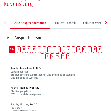
Ravensburg
Alle Ansprechpersonen
Fakultät Technik
Fakultät Wirtschaft
Alle Ansprechpersonen
Alle
A
B
C
D
E
F
G
H
I
J
K
L
M
N
O
P
R
S
T
V
W
Y
Z
Arnold, Franz-Joseph, M.Sc.
Laboringenieur
Studienzentrum Elektrotechnik und Informationstechnik
und Embedded Systems
Asche, Thomas, Prof. Dr.
Studiengangsleiter
BWL – Handelsmanagement
Bächle, Michael, Prof. Dr.
Professor
Wirtschaftsinformatik