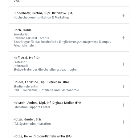
VWL
Hinderhofer, Bettina, Dipl.-Betriebsw. (BA)
Hochschulkommunikation & Marketing
Hoch, Isolde
Sekretariat
Dekanat Fakultät Technik
Beauftragte für das betriebliche Eingliederungsmanagement (Campus
Friedrichshafen)
Hoff, Axel, Prof. Dr.
Professor
Informatik
Stellvertretender Gleichstellungsbeauftragter
Holder, Christine, Dipl.-Betriebsw. (BA)
Studienreferentin
BWL - Tourismus, Hotellerie und Gastronomie
Holstein, Andrea, Dipl. Inf. Digitale Medien (FH)
Education Support Center
Holzer, Gunter, B.Sc.
IT.S Systemadministration
Hölzle, Heike, Diplom-Betriebswirtin (BA)