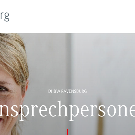
DHBW RAVENSBURG
nsprechperson