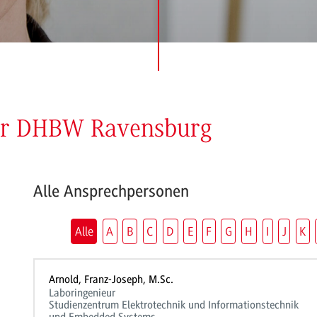
der DHBW Ravensburg
Alle Ansprechpersonen
Alle
A
B
C
D
E
F
G
H
I
J
K
Arnold, Franz-Joseph, M.Sc.
Laboringenieur
Studienzentrum Elektrotechnik und Informationstechnik