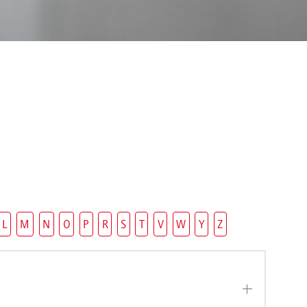
L
M
N
O
P
R
S
T
V
W
Y
Z