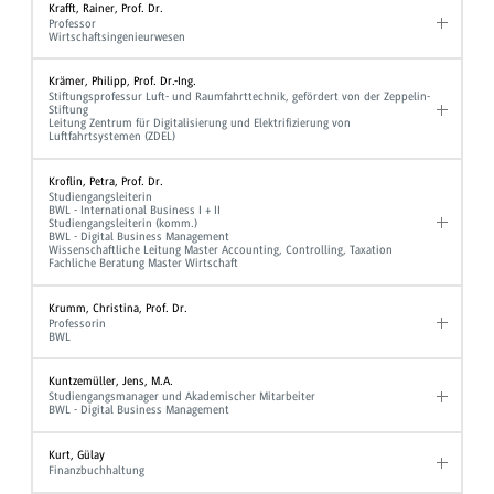
Krafft, Rainer, Prof. Dr.
Professor
Wirtschaftsingenieurwesen
Krämer, Philipp, Prof. Dr.-Ing.
Stiftungsprofessur Luft- und Raumfahrttechnik, gefördert von der Zeppelin-
Stiftung
Leitung Zentrum für Digitalisierung und Elektrifizierung von
Luftfahrtsystemen (ZDEL)
Kroflin, Petra, Prof. Dr.
Studiengangsleiterin
BWL - International Business I + II
Studiengangsleiterin (komm.)
BWL - Digital Business Management
Wissenschaftliche Leitung Master Accounting, Controlling, Taxation
Fachliche Beratung Master Wirtschaft
Krumm, Christina, Prof. Dr.
Professorin
BWL
Kuntzemüller, Jens, M.A.
Studiengangsmanager und Akademischer Mitarbeiter
BWL - Digital Business Management
Kurt, Gülay
Finanzbuchhaltung