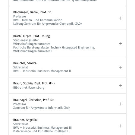
Auszubildender zum Fachinformatiker für Systemintegration
Blochinger, Daniel, Prof. Dr.
Professor
BWL - Medien- und Kommunikation
Leitung Zentrum für Angewandte Ökonomik (ZAÖ)
Brath, Jürgen, Prof. Dr.-Ing.
Studiengangsleiter
Wirtschaftsingenieurwesen
Fachliche Beratung Master Technik (Integrated Engineering,
Wirtschaftsingenieurwesen)
Brauchle, Sandra
Sekretariat
BWL – Industrial Business Management II
Braun, Sophia, Dipl. Bibl. (FH)
Bibliothek Ravensburg
Braunagel, Christian, Prof. Dr.
Professor
Zentrum für Angewandte Informatik (ZAI)
Brauner, Angelika
Sekretariat
BWL – Industrial Business Management III
Data Science und Künstliche Intelligenz