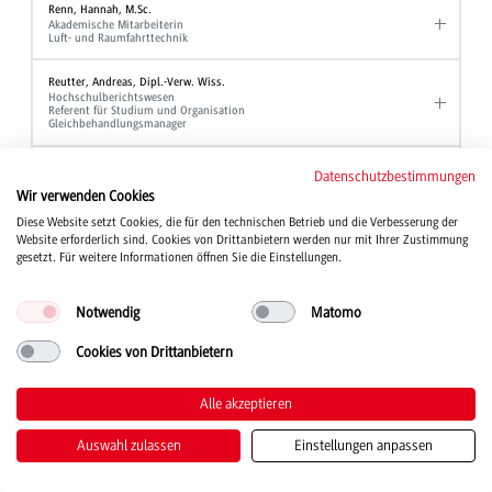
Renn, Hannah, M.Sc.
Akademische Mitarbeiterin
Luft- und Raumfahrttechnik
Reutter, Andreas, Dipl.-Verw. Wiss.
Hochschulberichtswesen
Referent für Studium und Organisation
Gleichbehandlungsmanager
Rieber, Jochen, Prof. Dr.
Datenschutzbestimmungen
Professor
Wir verwenden Cookies
Elektrotechnik und Informationstechnik
Diese Website setzt Cookies, die für den technischen Betrieb und die Verbesserung der
Website erforderlich sind. Cookies von Drittanbietern werden nur mit Ihrer Zustimmung
Rief, Manfred, Dipl.-Ing. (FH)
Laboringenieur
gesetzt. Für weitere Informationen öffnen Sie die Einstellungen.
Maschinenbau
Notwendig
Matomo
Rieger, Bernd, Prof. Dr.
Professor
BWL - Bank und BWL - Finanzdienstleistungen
Cookies von Drittanbietern
Riegger, Chiara
Alle akzeptieren
Sekretariat
BWL - Digital Business Management
BWL - International Business I
Auswahl zulassen
Einstellungen anpassen
Rimpler, Dominic
Haustechnik Ravensburg