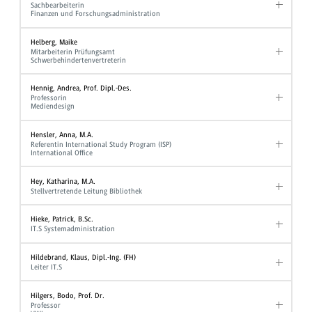
Sachbearbeiterin
Finanzen und Forschungsadministration
Helberg, Maike
Mitarbeiterin Prüfungsamt
Schwerbehindertenvertreterin
Hennig, Andrea, Prof. Dipl.-Des.
Professorin
Mediendesign
Hensler, Anna, M.A.
Referentin International Study Program (ISP)
International Office
Hey, Katharina, M.A.
Stellvertretende Leitung Bibliothek
Hieke, Patrick, B.Sc.
IT.S Systemadministration
Hildebrand, Klaus, Dipl.-Ing. (FH)
Leiter IT.S
Hilgers, Bodo, Prof. Dr.
Professor