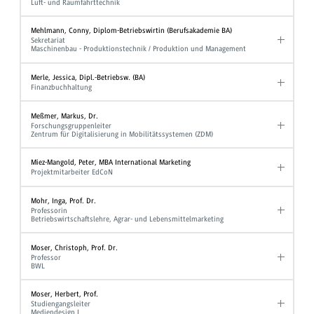
Luft- und Raumfahrttechnik
Mehlmann, Conny, Diplom-Betriebswirtin (Berufsakademie BA)
Sekretariat
Maschinenbau - Produktionstechnik / Produktion und Management
Merle, Jessica, Dipl.-Betriebsw. (BA)
Finanzbuchhaltung
Meßmer, Markus, Dr.
Forschungsgruppenleiter
Zentrum für Digitalisierung in Mobilitätssystemen (ZDM)
Miez-Mangold, Peter, MBA International Marketing
Projektmitarbeiter EdCoN
Mohr, Inga, Prof. Dr.
Professorin
Betriebswirtschaftslehre, Agrar- und Lebensmittelmarketing
Moser, Christoph, Prof. Dr.
Professor
BWL
Moser, Herbert, Prof.
Studiengangsleiter
Mediendesign I