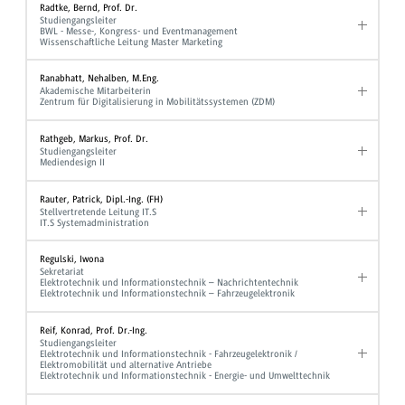
Radtke, Bernd, Prof. Dr.
Studiengangsleiter
BWL - Messe-, Kongress- und Eventmanagement
Wissenschaftliche Leitung Master Marketing
Ranabhatt, Nehalben, M.Eng.
Akademische Mitarbeiterin
Zentrum für Digitalisierung in Mobilitätssystemen (ZDM)
Rathgeb, Markus, Prof. Dr.
Studiengangsleiter
Mediendesign II
Rauter, Patrick, Dipl.-Ing. (FH)
Stellvertretende Leitung IT.S
IT.S Systemadministration
Regulski, Iwona
Sekretariat
Elektrotechnik und Informationstechnik – Nachrichtentechnik
Elektrotechnik und Informationstechnik – Fahrzeugelektronik
Reif, Konrad, Prof. Dr.-Ing.
Studiengangsleiter
Elektrotechnik und Informationstechnik - Fahrzeugelektronik /
Elektromobilität und alternative Antriebe
Elektrotechnik und Informationstechnik - Energie- und Umwelttechnik