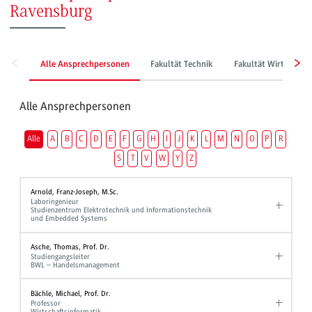
Ravensburg
Alle Ansprechpersonen
Fakultät Technik
Fakultät Wirtschaft
Alle Ansprechpersonen
Alle
A
B
C
D
E
F
G
H
I
J
K
L
M
N
O
P
R
S
T
V
W
Y
Z
Arnold, Franz-Joseph, M.Sc.
Laboringenieur
Studienzentrum Elektrotechnik und Informationstechnik
und Embedded Systems
Asche, Thomas, Prof. Dr.
Studiengangsleiter
BWL – Handelsmanagement
Bächle, Michael, Prof. Dr.
Professor
Wirtschaftsinformatik