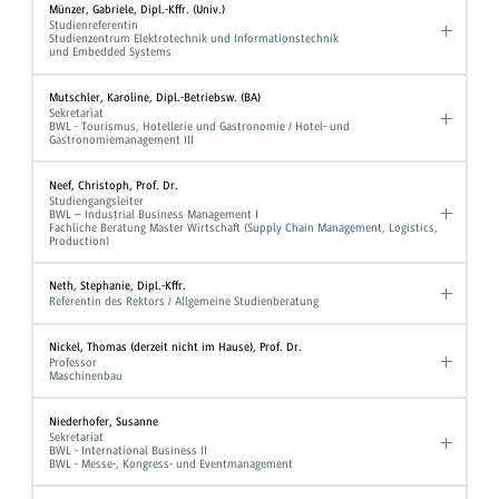
Münzer, Gabriele, Dipl.-Kffr. (Univ.)
Studienreferentin
Studienzentrum Elektrotechnik und Informationstechnik
und Embedded Systems
Mutschler, Karoline, Dipl.-Betriebsw. (BA)
Sekretariat
BWL - Tourismus, Hotellerie und Gastronomie / Hotel- und
Gastronomiemanagement III
Neef, Christoph, Prof. Dr.
Studiengangsleiter
BWL – Industrial Business Management I
Fachliche Beratung Master Wirtschaft (Supply Chain Management, Logistics,
Production)
Neth, Stephanie, Dipl.-Kffr.
Referentin des Rektors / Allgemeine Studienberatung
Nickel, Thomas (derzeit nicht im Hause), Prof. Dr.
Professor
Maschinenbau
Niederhofer, Susanne
Sekretariat
BWL - International Business II
BWL - Messe-, Kongress- und Eventmanagement