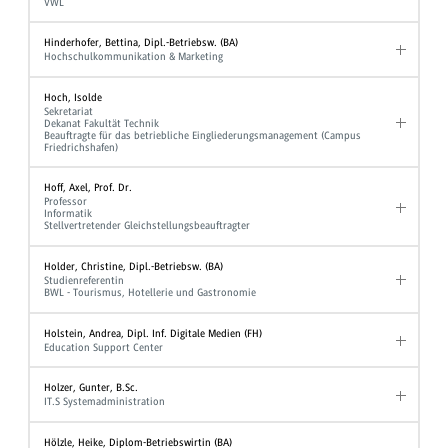
VWL
Hinderhofer, Bettina, Dipl.-Betriebsw. (BA)
Hochschulkommunikation & Marketing
Hoch, Isolde
Sekretariat
Dekanat Fakultät Technik
Beauftragte für das betriebliche Eingliederungsmanagement (Campus
Friedrichshafen)
Hoff, Axel, Prof. Dr.
Professor
Informatik
Stellvertretender Gleichstellungsbeauftragter
Holder, Christine, Dipl.-Betriebsw. (BA)
Studienreferentin
BWL - Tourismus, Hotellerie und Gastronomie
Holstein, Andrea, Dipl. Inf. Digitale Medien (FH)
Education Support Center
Holzer, Gunter, B.Sc.
IT.S Systemadministration
Hölzle, Heike, Diplom-Betriebswirtin (BA)