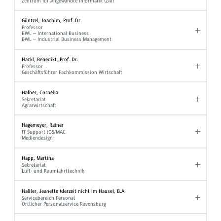
Zentrum für Angewandte Informatik (ZAI)
Güntzel, Joachim, Prof. Dr.
Professor
BWL – International Business
BWL – Industrial Business Management
Hackl, Benedikt, Prof. Dr.
Professor
Geschäftsführer Fachkommission Wirtschaft
Hafner, Cornelia
Sekretariat
Agrarwirtschaft
Hagemeyer, Rainer
IT Support iOS/MAC
Mediendesign
Happ, Martina
Sekretariat
Luft- und Raumfahrttechnik
Haßler, Jeanette (derzeit nicht im Hause), B.A.
Servicebereich Personal
Örtlicher Personalservice Ravensburg