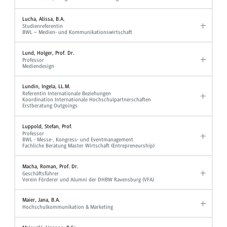
Lucha, Alissa, B.A.
Studienreferentin
BWL – Medien- und Kommunikationswirtschaft
Lund, Holger, Prof. Dr.
Professor
Mediendesign
Lundin, Ingela, LL.M.
Referentin Internationale Beziehungen
Koordination Internationale Hochschulpartnerschaften
Erstberatung Outgoings
Luppold, Stefan, Prof.
Professor
BWL - Messe-, Kongress- und Eventmanagement
Fachliche Beratung Master Wirtschaft (Entrepreneurship)
Macha, Roman, Prof. Dr.
Geschäftsführer
Verein Förderer und Alumni der DHBW Ravensburg (VFA)
Maier, Jana, B.A.
Hochschulkommunikation & Marketing