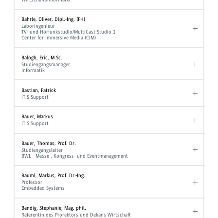
Bährle, Oliver, Dipl.-Ing. (FH)
Laboringenieur
TV- und Hörfunkstudio/MultiCast-Studio 1
Center for Immersive Media (CIM)
Balogh, Eric, M.Sc.
Studiengangsmanager
Informatik
Bastian, Patrick
IT.S Support
Bauer, Markus
IT.S Support
Bauer, Thomas, Prof. Dr.
Studiengangsleiter
BWL - Messe-, Kongress- und Eventmanagement
Bäuml, Markus, Prof. Dr.-Ing.
Professor
Embedded Systems
Bendig, Stephanie, Mag. phil.
Referentin des Prorektors und Dekans Wirtschaft