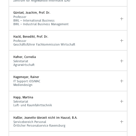
Zentrum für Angewandte Informatik (ZAI)
Güntzel, Joachim, Prof. Dr.
Professor
BWL – International Business
BWL – Industrial Business Management
Hackl, Benedikt, Prof. Dr.
Professor
Geschäftsführer Fachkommission Wirtschaft
Hafner, Cornelia
Sekretariat
Agrarwirtschaft
Hagemeyer, Rainer
IT Support iOS/MAC
Mediendesign
Happ, Martina
Sekretariat
Luft- und Raumfahrttechnik
Haßler, Jeanette (derzeit nicht im Hause), B.A.
Servicebereich Personal
Örtlicher Personalservice Ravensburg