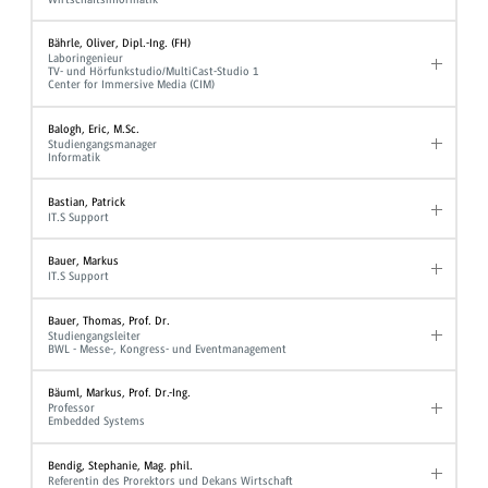
Bährle, Oliver, Dipl.-Ing. (FH)
Laboringenieur
TV- und Hörfunkstudio/MultiCast-Studio 1
Center for Immersive Media (CIM)
Balogh, Eric, M.Sc.
Studiengangsmanager
Informatik
Bastian, Patrick
IT.S Support
Bauer, Markus
IT.S Support
Bauer, Thomas, Prof. Dr.
Studiengangsleiter
BWL - Messe-, Kongress- und Eventmanagement
Bäuml, Markus, Prof. Dr.-Ing.
Professor
Embedded Systems
Bendig, Stephanie, Mag. phil.
Referentin des Prorektors und Dekans Wirtschaft