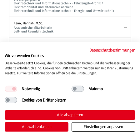
Elektrotechnik und Informationstechnik - Fahrzeugelektronik /
Elektromobilität und alternative Antriebe
Elektrotechnik und Informationstechnik - Energie- und Umwelttechnik
Renn, Hannah, M.Sc.
Akademische Mitarbeiterin
Luft- und Raumfahrttechnik
Reutter, Andreas, Dipl.-Verw. Wiss.
Hochschulberichtswesen
Datenschutzbestimmungen
Referent für Studium und Organisation
Wir verwenden Cookies
Gleichbehandlungsmanager
Diese Website setzt Cookies, die für den technischen Betrieb und die Verbesserung der
Website erforderlich sind. Cookies von Drittanbietern werden nur mit Ihrer Zustimmung
Rieber, Jochen, Prof. Dr.
Professor
gesetzt. Für weitere Informationen öffnen Sie die Einstellungen.
Elektrotechnik und Informationstechnik
Notwendig
Matomo
Rief, Manfred, Dipl.-Ing. (FH)
Laboringenieur
Maschinenbau
Cookies von Drittanbietern
Rieger, Bernd, Prof. Dr.
Alle akzeptieren
Professor
BWL - Bank und BWL - Finanzdienstleistungen
Auswahl zulassen
Einstellungen anpassen
Riegger, Chiara
Sekretariat
BWL - Digital Business Management