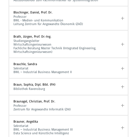
Auszubildender zum Fachinformatiker für Systemintegration
Blochinger, Daniel, Prof. Dr.
Professor
BWL - Medien- und Kommunikation
Leitung Zentrum für Angewandte Ökonomik (ZAÖ)
Brath, Jürgen, Prof. Dr.-Ing.
Studiengangsleiter
Wirtschaftsingenieurwesen
Fachliche Beratung Master Technik (Integrated Engineering,
Wirtschaftsingenieurwesen)
Brauchle, Sandra
Sekretariat
BWL – Industrial Business Management II
Braun, Sophia, Dipl. Bibl. (FH)
Bibliothek Ravensburg
Braunagel, Christian, Prof. Dr.
Professor
Zentrum für Angewandte Informatik (ZAI)
Brauner, Angelika
Sekretariat
BWL – Industrial Business Management III
Data Science und Künstliche Intelligenz