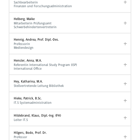
Sachbearbeiterin
Finanzen und Forschungsadministration
Helberg, Maike
Mitarbeiterin Prüfungsamt
Schwerbehindertenvertreterin
Hennig, Andrea, Prof. Dipl.-Des.
Professorin
Mediendesign
Hensler, Anna, M.A.
Referentin International Study Program (ISP)
International Office
Hey, Katharina, M.A.
Stellvertretende Leitung Bibliothek
Hieke, Patrick, B.Sc.
IT.S Systemadministration
Hildebrand, Klaus, Dipl.-Ing. (FH)
Leiter IT.S
Hilgers, Bodo, Prof. Dr.
Professor