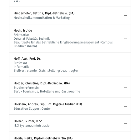
VWL
Hinderhofer, Bettina, Dipl.-Betriebsw. (BA)
Hochschulkommunikation & Marketing
Hoch, Isolde
Sekretariat
Dekanat Fakultät Technik
Beauftragte für das betriebliche Eingliederungsmanagement (Campus
Friedrichshafen)
Hoff, Axel, Prof. Dr.
Professor
Informatik
Stellvertretender Gleichstellungsbeauftragter
Holder, Christine, Dipl.-Betriebsw. (BA)
Studienreferentin
BWL - Tourismus, Hotellerie und Gastronomie
Holstein, Andrea, Dipl. Inf. Digitale Medien (FH)
Education Support Center
Holzer, Gunter, B.Sc.
IT.S Systemadministration
Hölzle, Heike, Diplom-Betriebswirtin (BA)