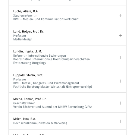
Lucha, Alissa, B.A.
Studienreferentin
BWL – Medien- und Kommunikationswirtschaft
Lund, Holger, Prof. Dr.
Professor
Mediendesign
Lundin, Ingela, LL.M.
Referentin Internationale Beziehungen
Koordination Internationale Hochschulpartnerschaften
Erstberatung Outgoings
Luppold, Stefan, Prof.
Professor
BWL - Messe-, Kongress- und Eventmanagement
Fachliche Beratung Master Wirtschaft (Entrepreneurship)
Macha, Roman, Prof. Dr.
Geschäftsführer
Verein Förderer und Alumni der DHBW Ravensburg (VFA)
Maier, Jana, B.A.
Hochschulkommunikation & Marketing