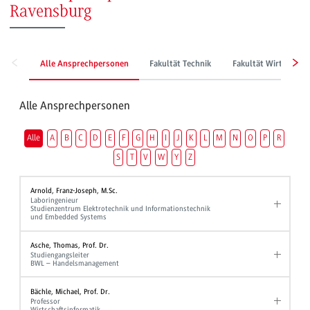
Ravensburg
Alle Ansprechpersonen
Fakultät Technik
Fakultät Wirtschaft
Alle Ansprechpersonen
Alle
A
B
C
D
E
F
G
H
I
J
K
L
M
N
O
P
R
S
T
V
W
Y
Z
Arnold, Franz-Joseph, M.Sc.
Laboringenieur
Studienzentrum Elektrotechnik und Informationstechnik
und Embedded Systems
Asche, Thomas, Prof. Dr.
Studiengangsleiter
BWL – Handelsmanagement
Bächle, Michael, Prof. Dr.
Professor
Wirtschaftsinformatik