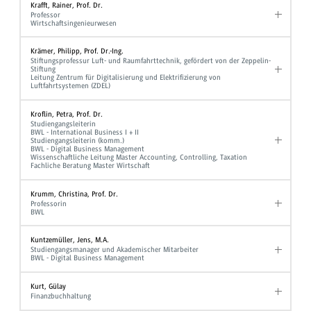
Krafft, Rainer, Prof. Dr.
Professor
Wirtschaftsingenieurwesen
Krämer, Philipp, Prof. Dr.-Ing.
Stiftungsprofessur Luft- und Raumfahrttechnik, gefördert von der Zeppelin-
Stiftung
Leitung Zentrum für Digitalisierung und Elektrifizierung von
Luftfahrtsystemen (ZDEL)
Kroflin, Petra, Prof. Dr.
Studiengangsleiterin
BWL - International Business I + II
Studiengangsleiterin (komm.)
BWL - Digital Business Management
Wissenschaftliche Leitung Master Accounting, Controlling, Taxation
Fachliche Beratung Master Wirtschaft
Krumm, Christina, Prof. Dr.
Professorin
BWL
Kuntzemüller, Jens, M.A.
Studiengangsmanager und Akademischer Mitarbeiter
BWL - Digital Business Management
Kurt, Gülay
Finanzbuchhaltung