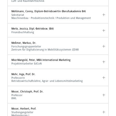
Luft- und Raumfahrttechnik
Mehlmann, Conny, Diplom-Betriebswirtin (Berufsakademie BA)
Sekretariat
Maschinenbau - Produktionstechnik / Produktion und Management
Merle, Jessica, Dipl.-Betriebsw. (BA)
Finanzbuchhaltung
Meßmer, Markus, Dr.
Forschungsgruppenleiter
Zentrum für Digitalisierung in Mobilitätssystemen (ZDM)
Miez-Mangold, Peter, MBA International Marketing
Projektmitarbeiter EdCoN
Mohr, Inga, Prof. Dr.
Professorin
Betriebswirtschaftslehre, Agrar- und Lebensmittelmarketing
Moser, Christoph, Prof. Dr.
Professor
BWL
Moser, Herbert, Prof.
Studiengangsleiter
Mediendesign I