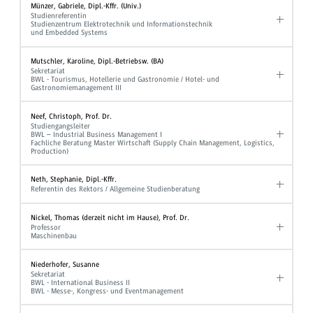
Münzer, Gabriele, Dipl.-Kffr. (Univ.)
Studienreferentin
Studienzentrum Elektrotechnik und Informationstechnik
und Embedded Systems
Mutschler, Karoline, Dipl.-Betriebsw. (BA)
Sekretariat
BWL - Tourismus, Hotellerie und Gastronomie / Hotel- und
Gastronomiemanagement III
Neef, Christoph, Prof. Dr.
Studiengangsleiter
BWL – Industrial Business Management I
Fachliche Beratung Master Wirtschaft (Supply Chain Management, Logistics,
Production)
Neth, Stephanie, Dipl.-Kffr.
Referentin des Rektors / Allgemeine Studienberatung
Nickel, Thomas (derzeit nicht im Hause), Prof. Dr.
Professor
Maschinenbau
Niederhofer, Susanne
Sekretariat
BWL - International Business II
BWL - Messe-, Kongress- und Eventmanagement