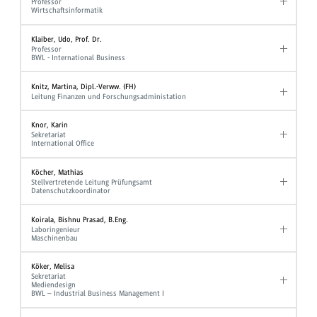
Professor
Wirtschaftsinformatik
Klaiber, Udo, Prof. Dr.
Professor
BWL - International Business
Knitz, Martina, Dipl.-Verww. (FH)
Leitung Finanzen und Forschungsadministation
Knor, Karin
Sekretariat
International Office
Köcher, Mathias
Stellvertretende Leitung Prüfungsamt
Datenschutzkoordinator
Koirala, Bishnu Prasad, B.Eng.
Laboringenieur
Maschinenbau
Köker, Melisa
Sekretariat
Mediendesign
BWL – Industrial Business Management I