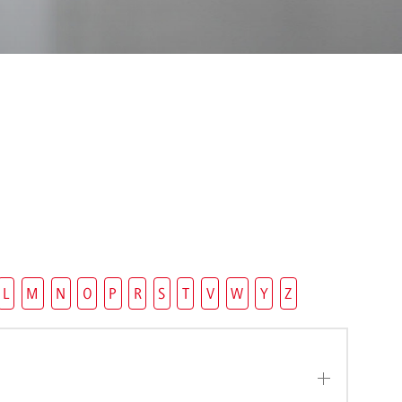
L
M
N
O
P
R
S
T
V
W
Y
Z