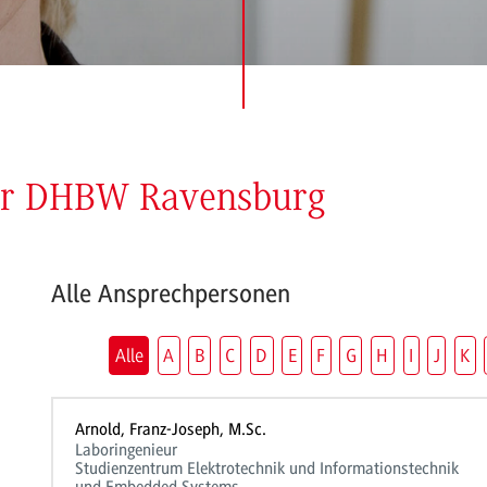
der DHBW Ravensburg
Alle Ansprechpersonen
Alle
A
B
C
D
E
F
G
H
I
J
K
Arnold, Franz-Joseph, M.Sc.
Laboringenieur
Studienzentrum Elektrotechnik und Informationstechnik