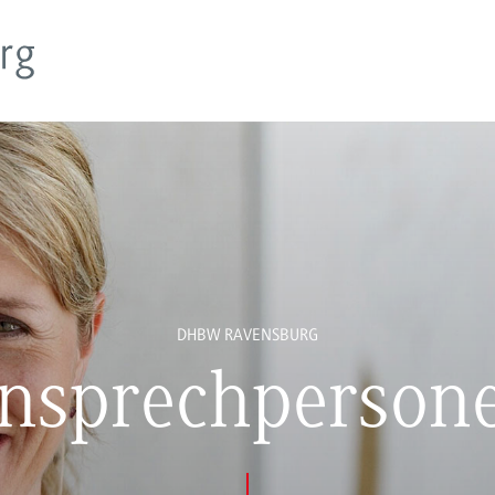
DHBW RAVENSBURG
nsprechperson