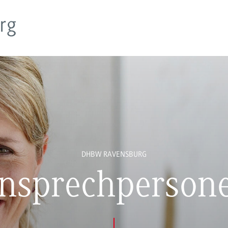
DHBW RAVENSBURG
nsprechperson