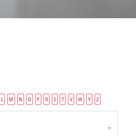
L
M
N
O
P
R
S
T
V
W
Y
Z