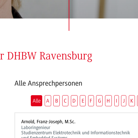
der DHBW Ravensburg
Alle Ansprechpersonen
Alle
A
B
C
D
E
F
G
H
I
J
K
Arnold, Franz-Joseph, M.Sc.
Laboringenieur
Studienzentrum Elektrotechnik und Informationstechnik