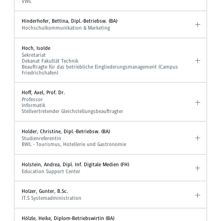
VWL
Hinderhofer, Bettina, Dipl.-Betriebsw. (BA)
Hochschulkommunikation & Marketing
Hoch, Isolde
Sekretariat
Dekanat Fakultät Technik
Beauftragte für das betriebliche Eingliederungsmanagement (Campus
Friedrichshafen)
Hoff, Axel, Prof. Dr.
Professor
Informatik
Stellvertretender Gleichstellungsbeauftragter
Holder, Christine, Dipl.-Betriebsw. (BA)
Studienreferentin
BWL - Tourismus, Hotellerie und Gastronomie
Holstein, Andrea, Dipl. Inf. Digitale Medien (FH)
Education Support Center
Holzer, Gunter, B.Sc.
IT.S Systemadministration
Hölzle, Heike, Diplom-Betriebswirtin (BA)