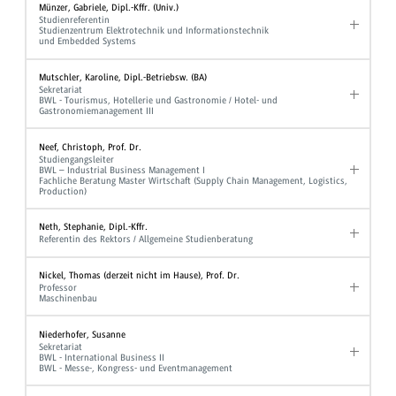
Münzer, Gabriele, Dipl.-Kffr. (Univ.)
Studienreferentin
Studienzentrum Elektrotechnik und Informationstechnik
und Embedded Systems
Mutschler, Karoline, Dipl.-Betriebsw. (BA)
Sekretariat
BWL - Tourismus, Hotellerie und Gastronomie / Hotel- und
Gastronomiemanagement III
Neef, Christoph, Prof. Dr.
Studiengangsleiter
BWL – Industrial Business Management I
Fachliche Beratung Master Wirtschaft (Supply Chain Management, Logistics,
Production)
Neth, Stephanie, Dipl.-Kffr.
Referentin des Rektors / Allgemeine Studienberatung
Nickel, Thomas (derzeit nicht im Hause), Prof. Dr.
Professor
Maschinenbau
Niederhofer, Susanne
Sekretariat
BWL - International Business II
BWL - Messe-, Kongress- und Eventmanagement