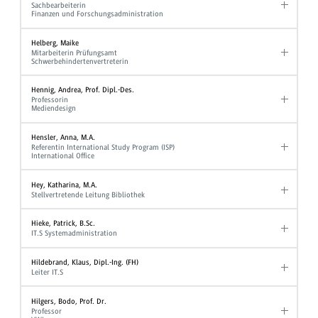
Sachbearbeiterin
Finanzen und Forschungsadministration
Helberg, Maike
Mitarbeiterin Prüfungsamt
Schwerbehindertenvertreterin
Hennig, Andrea, Prof. Dipl.-Des.
Professorin
Mediendesign
Hensler, Anna, M.A.
Referentin International Study Program (ISP)
International Office
Hey, Katharina, M.A.
Stellvertretende Leitung Bibliothek
Hieke, Patrick, B.Sc.
IT.S Systemadministration
Hildebrand, Klaus, Dipl.-Ing. (FH)
Leiter IT.S
Hilgers, Bodo, Prof. Dr.
Professor