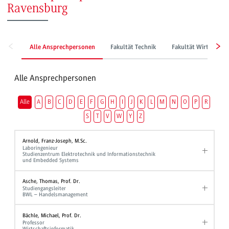
Ravensburg
Alle Ansprechpersonen
Fakultät Technik
Fakultät Wirtschaft
Alle Ansprechpersonen
Alle
A
B
C
D
E
F
G
H
I
J
K
L
M
N
O
P
R
S
T
V
W
Y
Z
Arnold, Franz-Joseph, M.Sc.
Laboringenieur
Studienzentrum Elektrotechnik und Informationstechnik
und Embedded Systems
Asche, Thomas, Prof. Dr.
Studiengangsleiter
BWL – Handelsmanagement
Bächle, Michael, Prof. Dr.
Professor
Wirtschaftsinformatik