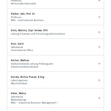
Professor
Wirtschaftsinformatik
Klaiber, Udo, Prof. Dr.
Professor
BWL - International Business
Knitz, Martina, Dipl.-Verww. (FH)
Leitung Finanzen und Forschungsadministation
Knor, Karin
Sekretariat
International Office
Köcher, Mathias
Stellvertretende Leitung Prüfungsamt
Datenschutzkoordinator
Koirala, Bishnu Prasad, B.Eng.
Laboringenieur
Maschinenbau
Köker, Melisa
Sekretariat
Mediendesign
BWL – Industrial Business Management I