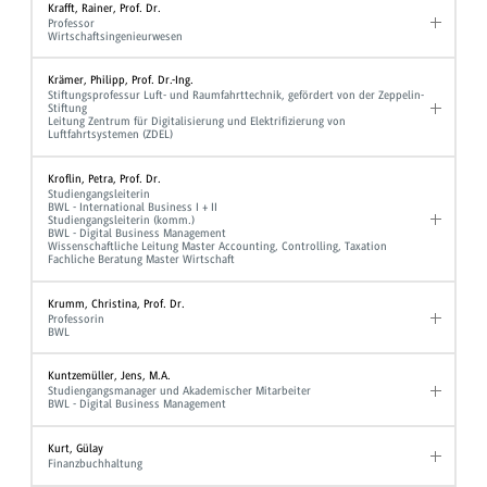
Krafft, Rainer, Prof. Dr.
Professor
Wirtschaftsingenieurwesen
Krämer, Philipp, Prof. Dr.-Ing.
Stiftungsprofessur Luft- und Raumfahrttechnik, gefördert von der Zeppelin-
Stiftung
Leitung Zentrum für Digitalisierung und Elektrifizierung von
Luftfahrtsystemen (ZDEL)
Kroflin, Petra, Prof. Dr.
Studiengangsleiterin
BWL - International Business I + II
Studiengangsleiterin (komm.)
BWL - Digital Business Management
Wissenschaftliche Leitung Master Accounting, Controlling, Taxation
Fachliche Beratung Master Wirtschaft
Krumm, Christina, Prof. Dr.
Professorin
BWL
Kuntzemüller, Jens, M.A.
Studiengangsmanager und Akademischer Mitarbeiter
BWL - Digital Business Management
Kurt, Gülay
Finanzbuchhaltung