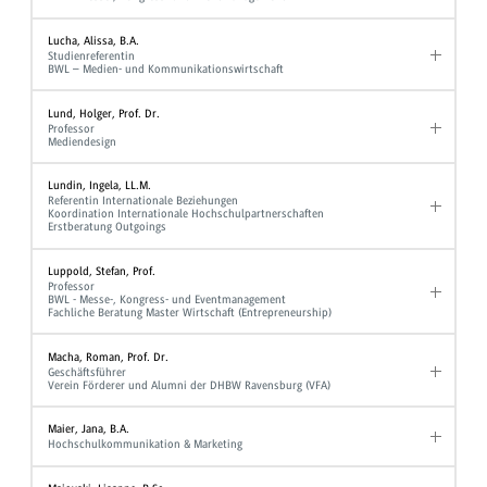
Lucha, Alissa, B.A.
Studienreferentin
BWL – Medien- und Kommunikationswirtschaft
Lund, Holger, Prof. Dr.
Professor
Mediendesign
Lundin, Ingela, LL.M.
Referentin Internationale Beziehungen
Koordination Internationale Hochschulpartnerschaften
Erstberatung Outgoings
Luppold, Stefan, Prof.
Professor
BWL - Messe-, Kongress- und Eventmanagement
Fachliche Beratung Master Wirtschaft (Entrepreneurship)
Macha, Roman, Prof. Dr.
Geschäftsführer
Verein Förderer und Alumni der DHBW Ravensburg (VFA)
Maier, Jana, B.A.
Hochschulkommunikation & Marketing