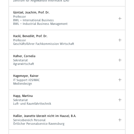
Zentrum für Angewandte Informatik (ZAI)
Güntzel, Joachim, Prof. Dr.
Professor
BWL – International Business
BWL – Industrial Business Management
Hackl, Benedikt, Prof. Dr.
Professor
Geschäftsführer Fachkommission Wirtschaft
Hafner, Cornelia
Sekretariat
Agrarwirtschaft
Hagemeyer, Rainer
IT Support iOS/MAC
Mediendesign
Happ, Martina
Sekretariat
Luft- und Raumfahrttechnik
Haßler, Jeanette (derzeit nicht im Hause), B.A.
Servicebereich Personal
Örtlicher Personalservice Ravensburg