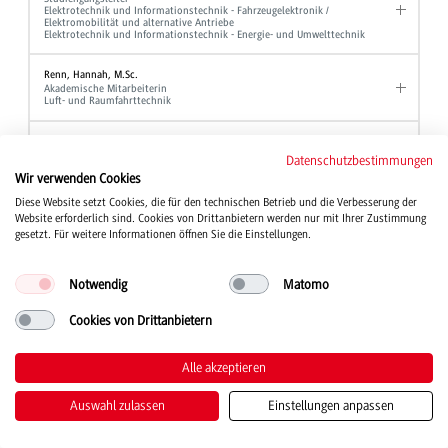
Elektrotechnik und Informationstechnik - Fahrzeugelektronik /
Elektromobilität und alternative Antriebe
Elektrotechnik und Informationstechnik - Energie- und Umwelttechnik
Renn, Hannah, M.Sc.
Akademische Mitarbeiterin
Luft- und Raumfahrttechnik
Reutter, Andreas, Dipl.-Verw. Wiss.
Hochschulberichtswesen
Datenschutzbestimmungen
Referent für Studium und Organisation
Wir verwenden Cookies
Gleichbehandlungsmanager
Diese Website setzt Cookies, die für den technischen Betrieb und die Verbesserung der
Website erforderlich sind. Cookies von Drittanbietern werden nur mit Ihrer Zustimmung
Rieber, Jochen, Prof. Dr.
Professor
gesetzt. Für weitere Informationen öffnen Sie die Einstellungen.
Elektrotechnik und Informationstechnik
Notwendig
Matomo
Rief, Manfred, Dipl.-Ing. (FH)
Laboringenieur
Maschinenbau
Cookies von Drittanbietern
Rieger, Bernd, Prof. Dr.
Alle akzeptieren
Professor
BWL - Bank und BWL - Finanzdienstleistungen
Auswahl zulassen
Einstellungen anpassen
Riegger, Chiara
Sekretariat
BWL - Digital Business Management