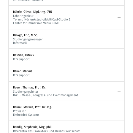
Bährle, Oliver, Dipl.-Ing. (FH)
Laboringenieur
TV- und Hörfunkstudio/MultiCast-Studio 1
Center for Immersive Media (CIM)
Balogh, Eric, M.Sc.
Studiengangsmanager
Informatik
Bastian, Patrick
IT.S Support
Bauer, Markus
IT.S Support
Bauer, Thomas, Prof. Dr.
Studiengangsleiter
BWL - Messe-, Kongress- und Eventmanagement
Bäuml, Markus, Prof. Dr.-Ing.
Professor
Embedded Systems
Bendig, Stephanie, Mag. phil.
Referentin des Prorektors und Dekans Wirtschaft