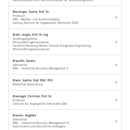
Auszubildender zum Fachinformatiker für Systemintegration
Blochinger, Daniel, Prof. Dr.
Professor
BWL - Medien- und Kommunikation
Leitung Zentrum für Angewandte Ökonomik (ZAÖ)
Brath, Jürgen, Prof. Dr.-Ing.
Studiengangsleiter
Wirtschaftsingenieurwesen
Fachliche Beratung Master Technik (Integrated Engineering,
Wirtschaftsingenieurwesen)
Brauchle, Sandra
Sekretariat
BWL – Industrial Business Management II
Braun, Sophia, Dipl. Bibl. (FH)
Bibliothek Ravensburg
Braunagel, Christian, Prof. Dr.
Professor
Zentrum für Angewandte Informatik (ZAI)
Brauner, Angelika
Sekretariat
BWL – Industrial Business Management III
Data Science und Künstliche Intelligenz