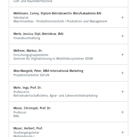
Luft- und Raumfahrttechnik
Mehlmann, Conny, Diplom-Betriebswirtin (Berufsakademie BA)
Sekretariat
Maschinenbau - Produktionstechnik / Produktion und Management
Merle, Jessica, Dipl.-Betriebsw. (BA)
Finanzbuchhaltung
Meßmer, Markus, Dr.
Forschungsgruppenleiter
Zentrum für Digitalisierung in Mobilitätssystemen (ZDM)
Miez-Mangold, Peter, MBA International Marketing
Projektmitarbeiter EdCoN
Mohr, Inga, Prof. Dr.
Professorin
Betriebswirtschaftslehre, Agrar- und Lebensmittelmarketing
Moser, Christoph, Prof. Dr.
Professor
BWL
Moser, Herbert, Prof.
Studiengangsleiter
Mediendesign I