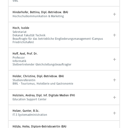
VWL
Hinderhofer, Bettina, Dipl.-Betriebsw. (BA)
Hochschulkommunikation & Marketing
Hoch, Isolde
Sekretariat
Dekanat Fakultät Technik
Beauftragte für das betriebliche Eingliederungsmanagement (Campus
Friedrichshafen)
Hoff, Axel, Prof. Dr.
Professor
Informatik
Stellvertretender Gleichstellungsbeauftragter
Holder, Christine, Dipl.-Betriebsw. (BA)
Studienreferentin
BWL - Tourismus, Hotellerie und Gastronomie
Holstein, Andrea, Dipl. Inf. Digitale Medien (FH)
Education Support Center
Holzer, Gunter, B.Sc.
IT.S Systemadministration
Hölzle, Heike, Diplom-Betriebswirtin (BA)