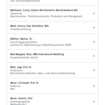
Luft- und Raumfahrttechnik
Mehlmann, Conny, Diplom-Betriebswirtin (Berufsakademie BA)
Sekretariat
Maschinenbau - Produktionstechnik / Produktion und Management
Merle, Jessica, Dipl.-Betriebsw. (BA)
Finanzbuchhaltung
Meßmer, Markus, Dr.
Forschungsgruppenleiter
Zentrum für Digitalisierung in Mobilitätssystemen (ZDM)
Miez-Mangold, Peter, MBA International Marketing
Projektmitarbeiter EdCoN
Mohr, Inga, Prof. Dr.
Professorin
Betriebswirtschaftslehre, Agrar- und Lebensmittelmarketing
Moser, Christoph, Prof. Dr.
Professor
BWL
Moser, Herbert, Prof.
Studiengangsleiter
Mediendesign I