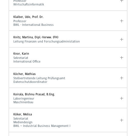
Professor
Wirtschaftsinformatik
Klaiber, Udo, Prof. Dr.
Professor
BWL - International Business
Knitz, Martina, Dipl.-Verww. (FH)
Leitung Finanzen und Forschungsadministation
Knor, Karin
Sekretariat
International Office
Köcher, Mathias
Stellvertretende Leitung Prüfungsamt
Datenschutzkoordinator
Koirala, Bishnu Prasad, B.Eng.
Laboringenieur
Maschinenbau
Köker, Melisa
Sekretariat
Mediendesign
BWL – Industrial Business Management I