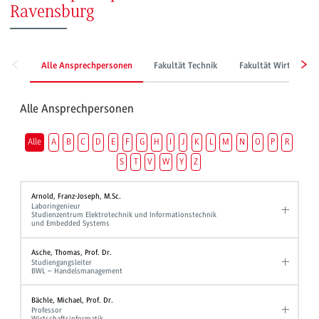
Ravensburg
Alle Ansprechpersonen
Fakultät Technik
Fakultät Wirtschaft
Alle Ansprechpersonen
Alle
A
B
C
D
E
F
G
H
I
J
K
L
M
N
O
P
R
S
T
V
W
Y
Z
Arnold, Franz-Joseph, M.Sc.
Laboringenieur
Studienzentrum Elektrotechnik und Informationstechnik
und Embedded Systems
Asche, Thomas, Prof. Dr.
Studiengangsleiter
BWL – Handelsmanagement
Bächle, Michael, Prof. Dr.
Professor
Wirtschaftsinformatik