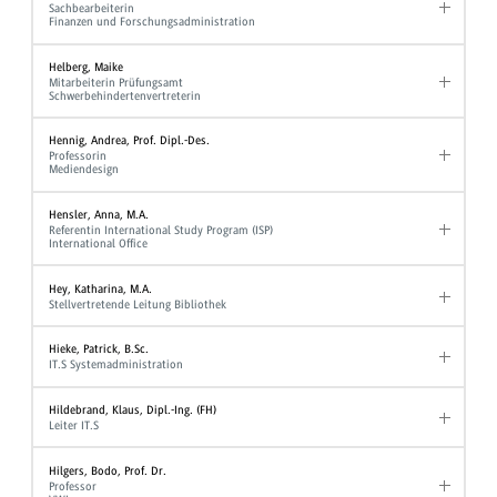
Sachbearbeiterin
Finanzen und Forschungsadministration
Helberg, Maike
Mitarbeiterin Prüfungsamt
Schwerbehindertenvertreterin
Hennig, Andrea, Prof. Dipl.-Des.
Professorin
Mediendesign
Hensler, Anna, M.A.
Referentin International Study Program (ISP)
International Office
Hey, Katharina, M.A.
Stellvertretende Leitung Bibliothek
Hieke, Patrick, B.Sc.
IT.S Systemadministration
Hildebrand, Klaus, Dipl.-Ing. (FH)
Leiter IT.S
Hilgers, Bodo, Prof. Dr.
Professor