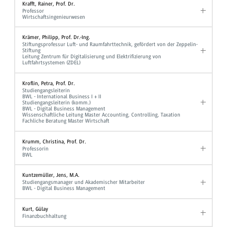
Krafft, Rainer, Prof. Dr.
Professor
Wirtschaftsingenieurwesen
Krämer, Philipp, Prof. Dr.-Ing.
Stiftungsprofessur Luft- und Raumfahrttechnik, gefördert von der Zeppelin-
Stiftung
Leitung Zentrum für Digitalisierung und Elektrifizierung von
Luftfahrtsystemen (ZDEL)
Kroflin, Petra, Prof. Dr.
Studiengangsleiterin
BWL - International Business I + II
Studiengangsleiterin (komm.)
BWL - Digital Business Management
Wissenschaftliche Leitung Master Accounting, Controlling, Taxation
Fachliche Beratung Master Wirtschaft
Krumm, Christina, Prof. Dr.
Professorin
BWL
Kuntzemüller, Jens, M.A.
Studiengangsmanager und Akademischer Mitarbeiter
BWL - Digital Business Management
Kurt, Gülay
Finanzbuchhaltung