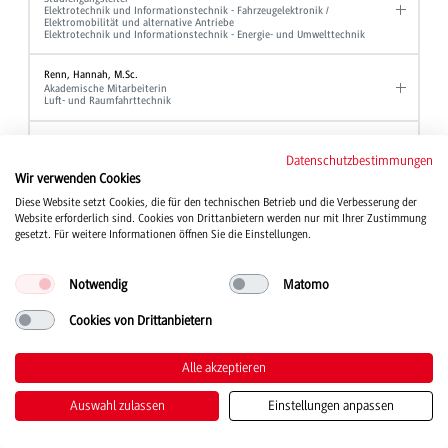
Elektrotechnik und Informationstechnik - Fahrzeugelektronik /
Elektromobilität und alternative Antriebe
Elektrotechnik und Informationstechnik - Energie- und Umwelttechnik
Renn, Hannah, M.Sc.
Akademische Mitarbeiterin
Luft- und Raumfahrttechnik
Reutter, Andreas, Dipl.-Verw. Wiss.
Hochschulberichtswesen
Datenschutzbestimmungen
Referent für Studium und Organisation
Wir verwenden Cookies
Gleichbehandlungsmanager
Diese Website setzt Cookies, die für den technischen Betrieb und die Verbesserung der
Website erforderlich sind. Cookies von Drittanbietern werden nur mit Ihrer Zustimmung
Rieber, Jochen, Prof. Dr.
Professor
gesetzt. Für weitere Informationen öffnen Sie die Einstellungen.
Elektrotechnik und Informationstechnik
Notwendig
Matomo
Rief, Manfred, Dipl.-Ing. (FH)
Laboringenieur
Maschinenbau
Cookies von Drittanbietern
Rieger, Bernd, Prof. Dr.
Alle akzeptieren
Professor
BWL - Bank und BWL - Finanzdienstleistungen
Auswahl zulassen
Einstellungen anpassen
Riegger, Chiara
Sekretariat
BWL - Digital Business Management