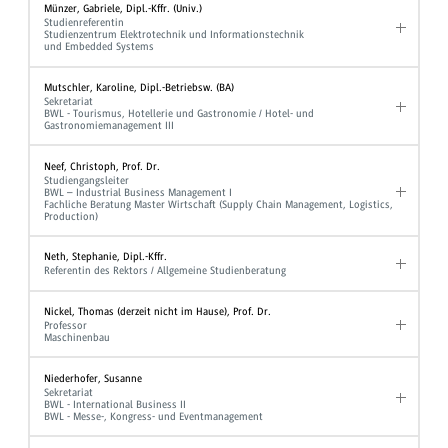
Münzer, Gabriele, Dipl.-Kffr. (Univ.)
Studienreferentin
Studienzentrum Elektrotechnik und Informationstechnik
und Embedded Systems
Mutschler, Karoline, Dipl.-Betriebsw. (BA)
Sekretariat
BWL - Tourismus, Hotellerie und Gastronomie / Hotel- und
Gastronomiemanagement III
Neef, Christoph, Prof. Dr.
Studiengangsleiter
BWL – Industrial Business Management I
Fachliche Beratung Master Wirtschaft (Supply Chain Management, Logistics,
Production)
Neth, Stephanie, Dipl.-Kffr.
Referentin des Rektors / Allgemeine Studienberatung
Nickel, Thomas (derzeit nicht im Hause), Prof. Dr.
Professor
Maschinenbau
Niederhofer, Susanne
Sekretariat
BWL - International Business II
BWL - Messe-, Kongress- und Eventmanagement