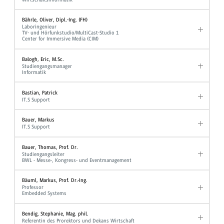
Bährle, Oliver, Dipl.-Ing. (FH)
Laboringenieur
TV- und Hörfunkstudio/MultiCast-Studio 1
Center for Immersive Media (CIM)
Balogh, Eric, M.Sc.
Studiengangsmanager
Informatik
Bastian, Patrick
IT.S Support
Bauer, Markus
IT.S Support
Bauer, Thomas, Prof. Dr.
Studiengangsleiter
BWL - Messe-, Kongress- und Eventmanagement
Bäuml, Markus, Prof. Dr.-Ing.
Professor
Embedded Systems
Bendig, Stephanie, Mag. phil.
Referentin des Prorektors und Dekans Wirtschaft