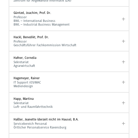
Zentrum für Angewandte Informatik (ZAI)
Güntzel, Joachim, Prof. Dr.
Professor
BWL – International Business
BWL – Industrial Business Management
Hackl, Benedikt, Prof. Dr.
Professor
Geschäftsführer Fachkommission Wirtschaft
Hafner, Cornelia
Sekretariat
Agrarwirtschaft
Hagemeyer, Rainer
IT Support iOS/MAC
Mediendesign
Happ, Martina
Sekretariat
Luft- und Raumfahrttechnik
Haßler, Jeanette (derzeit nicht im Hause), B.A.
Servicebereich Personal
Örtlicher Personalservice Ravensburg