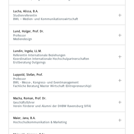
Lucha, Alissa, B.A.
Studienreferentin
BWL – Medien- und Kommunikationswirtschaft
Lund, Holger, Prof. Dr.
Professor
Mediendesign
Lundin, Ingela, LL.M.
Referentin Internationale Beziehungen
Koordination Internationale Hochschulpartnerschaften
Erstberatung Outgoings
Luppold, Stefan, Prof.
Professor
BWL - Messe-, Kongress- und Eventmanagement
Fachliche Beratung Master Wirtschaft (Entrepreneurship)
Macha, Roman, Prof. Dr.
Geschäftsführer
Verein Förderer und Alumni der DHBW Ravensburg (VFA)
Maier, Jana, B.A.
Hochschulkommunikation & Marketing