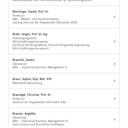
Auszubildender zum Fachinformatiker für Systemintegration
Blochinger, Daniel, Prof. Dr.
Professor
BWL - Medien- und Kommunikation
Leitung Zentrum für Angewandte Ökonomik (ZAÖ)
Brath, Jürgen, Prof. Dr.-Ing.
Studiengangsleiter
Wirtschaftsingenieurwesen
Fachliche Beratung Master Technik (Integrated Engineering,
Wirtschaftsingenieurwesen)
Brauchle, Sandra
Sekretariat
BWL – Industrial Business Management II
Braun, Sophia, Dipl. Bibl. (FH)
Bibliothek Ravensburg
Braunagel, Christian, Prof. Dr.
Professor
Zentrum für Angewandte Informatik (ZAI)
Brauner, Angelika
Sekretariat
BWL – Industrial Business Management III
Data Science und Künstliche Intelligenz