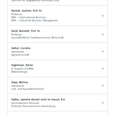
Zentrum für Angewandte Informatik (ZAI)
Güntzel, Joachim, Prof. Dr.
Professor
BWL – International Business
BWL – Industrial Business Management
Hackl, Benedikt, Prof. Dr.
Professor
Geschäftsführer Fachkommission Wirtschaft
Hafner, Cornelia
Sekretariat
Agrarwirtschaft
Hagemeyer, Rainer
IT Support iOS/MAC
Mediendesign
Happ, Martina
Sekretariat
Luft- und Raumfahrttechnik
Haßler, Jeanette (derzeit nicht im Hause), B.A.
Servicebereich Personal
Örtlicher Personalservice Ravensburg