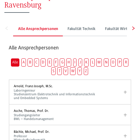
Ravensburg
Alle Ansprechpersonen
Fakultät Technik
Fakultät Wirtschaft
Alle Ansprechpersonen
Alle
A
B
C
D
E
F
G
H
I
J
K
L
M
N
O
P
R
S
T
V
W
Y
Z
Arnold, Franz-Joseph, M.Sc.
Laboringenieur
Studienzentrum Elektrotechnik und Informationstechnik
und Embedded Systems
Asche, Thomas, Prof. Dr.
Studiengangsleiter
BWL – Handelsmanagement
Bächle, Michael, Prof. Dr.
Professor
Wirtschaftsinformatik