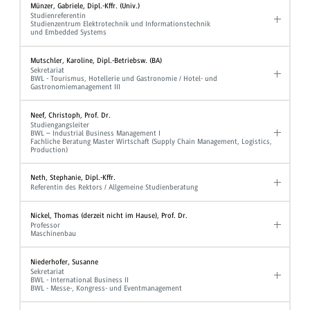
Münzer, Gabriele, Dipl.-Kffr. (Univ.)
Studienreferentin
Studienzentrum Elektrotechnik und Informationstechnik
und Embedded Systems
Mutschler, Karoline, Dipl.-Betriebsw. (BA)
Sekretariat
BWL - Tourismus, Hotellerie und Gastronomie / Hotel- und
Gastronomiemanagement III
Neef, Christoph, Prof. Dr.
Studiengangsleiter
BWL – Industrial Business Management I
Fachliche Beratung Master Wirtschaft (Supply Chain Management, Logistics,
Production)
Neth, Stephanie, Dipl.-Kffr.
Referentin des Rektors / Allgemeine Studienberatung
Nickel, Thomas (derzeit nicht im Hause), Prof. Dr.
Professor
Maschinenbau
Niederhofer, Susanne
Sekretariat
BWL - International Business II
BWL - Messe-, Kongress- und Eventmanagement