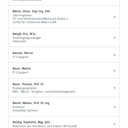
Bährle, Oliver, Dipl.-Ing. (FH)
Laboringenieur
TV- und Hörfunkstudio/MultiCast-Studio 1
Center for Immersive Media (CIM)
Balogh, Eric, M.Sc.
Studiengangsmanager
Informatik
Bastian, Patrick
IT.S Support
Bauer, Markus
IT.S Support
Bauer, Thomas, Prof. Dr.
Studiengangsleiter
BWL - Messe-, Kongress- und Eventmanagement
Bäuml, Markus, Prof. Dr.-Ing.
Professor
Embedded Systems
Bendig, Stephanie, Mag. phil.
Referentin des Prorektors und Dekans Wirtschaft