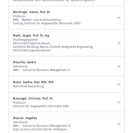
Auszubildender zum Fachinformatiker für Systemintegration
Blochinger, Daniel, Prof. Dr.
Professor
BWL - Medien- und Kommunikation
Leitung Zentrum für Angewandte Ökonomik (ZAÖ)
Brath, Jürgen, Prof. Dr.-Ing.
Studiengangsleiter
Wirtschaftsingenieurwesen
Fachliche Beratung Master Technik (Integrated Engineering,
Wirtschaftsingenieurwesen)
Brauchle, Sandra
Sekretariat
BWL – Industrial Business Management II
Braun, Sophia, Dipl. Bibl. (FH)
Bibliothek Ravensburg
Braunagel, Christian, Prof. Dr.
Professor
Zentrum für Angewandte Informatik (ZAI)
Brauner, Angelika
Sekretariat
BWL – Industrial Business Management III
Data Science und Künstliche Intelligenz