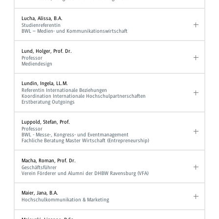
Lucha, Alissa, B.A.
Studienreferentin
BWL – Medien- und Kommunikationswirtschaft
Lund, Holger, Prof. Dr.
Professor
Mediendesign
Lundin, Ingela, LL.M.
Referentin Internationale Beziehungen
Koordination Internationale Hochschulpartnerschaften
Erstberatung Outgoings
Luppold, Stefan, Prof.
Professor
BWL - Messe-, Kongress- und Eventmanagement
Fachliche Beratung Master Wirtschaft (Entrepreneurship)
Macha, Roman, Prof. Dr.
Geschäftsführer
Verein Förderer und Alumni der DHBW Ravensburg (VFA)
Maier, Jana, B.A.
Hochschulkommunikation & Marketing