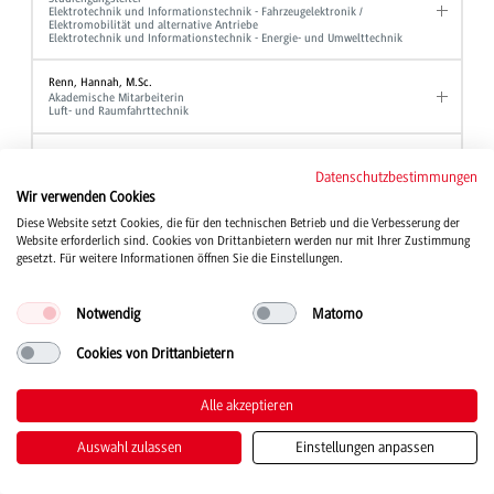
Elektrotechnik und Informationstechnik - Fahrzeugelektronik /
Elektromobilität und alternative Antriebe
Elektrotechnik und Informationstechnik - Energie- und Umwelttechnik
Renn, Hannah, M.Sc.
Akademische Mitarbeiterin
Luft- und Raumfahrttechnik
Reutter, Andreas, Dipl.-Verw. Wiss.
Hochschulberichtswesen
Datenschutzbestimmungen
Referent für Studium und Organisation
Wir verwenden Cookies
Gleichbehandlungsmanager
Diese Website setzt Cookies, die für den technischen Betrieb und die Verbesserung der
Website erforderlich sind. Cookies von Drittanbietern werden nur mit Ihrer Zustimmung
Rieber, Jochen, Prof. Dr.
Professor
gesetzt. Für weitere Informationen öffnen Sie die Einstellungen.
Elektrotechnik und Informationstechnik
Notwendig
Matomo
Rief, Manfred, Dipl.-Ing. (FH)
Laboringenieur
Maschinenbau
Cookies von Drittanbietern
Rieger, Bernd, Prof. Dr.
Alle akzeptieren
Professor
BWL - Bank und BWL - Finanzdienstleistungen
Auswahl zulassen
Einstellungen anpassen
Riegger, Chiara
Sekretariat
BWL - Digital Business Management