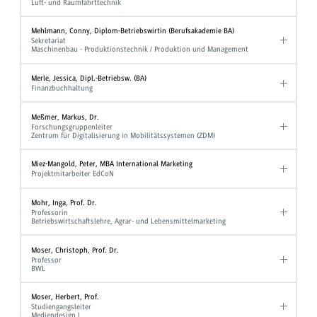
Luft- und Raumfahrttechnik
Mehlmann, Conny, Diplom-Betriebswirtin (Berufsakademie BA)
Sekretariat
Maschinenbau - Produktionstechnik / Produktion und Management
Merle, Jessica, Dipl.-Betriebsw. (BA)
Finanzbuchhaltung
Meßmer, Markus, Dr.
Forschungsgruppenleiter
Zentrum für Digitalisierung in Mobilitätssystemen (ZDM)
Miez-Mangold, Peter, MBA International Marketing
Projektmitarbeiter EdCoN
Mohr, Inga, Prof. Dr.
Professorin
Betriebswirtschaftslehre, Agrar- und Lebensmittelmarketing
Moser, Christoph, Prof. Dr.
Professor
BWL
Moser, Herbert, Prof.
Studiengangsleiter
Mediendesign I