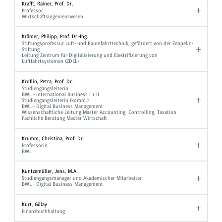
Krafft, Rainer, Prof. Dr.
Professor
Wirtschaftsingenieurwesen
Krämer, Philipp, Prof. Dr.-Ing.
Stiftungsprofessur Luft- und Raumfahrttechnik, gefördert von der Zeppelin-
Stiftung
Leitung Zentrum für Digitalisierung und Elektrifizierung von
Luftfahrtsystemen (ZDEL)
Kroflin, Petra, Prof. Dr.
Studiengangsleiterin
BWL - International Business I + II
Studiengangsleiterin (komm.)
BWL - Digital Business Management
Wissenschaftliche Leitung Master Accounting, Controlling, Taxation
Fachliche Beratung Master Wirtschaft
Krumm, Christina, Prof. Dr.
Professorin
BWL
Kuntzemüller, Jens, M.A.
Studiengangsmanager und Akademischer Mitarbeiter
BWL - Digital Business Management
Kurt, Gülay
Finanzbuchhaltung