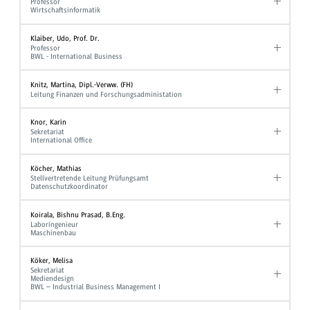
Professor
Wirtschaftsinformatik
Klaiber, Udo, Prof. Dr.
Professor
BWL - International Business
Knitz, Martina, Dipl.-Verww. (FH)
Leitung Finanzen und Forschungsadministation
Knor, Karin
Sekretariat
International Office
Köcher, Mathias
Stellvertretende Leitung Prüfungsamt
Datenschutzkoordinator
Koirala, Bishnu Prasad, B.Eng.
Laboringenieur
Maschinenbau
Köker, Melisa
Sekretariat
Mediendesign
BWL – Industrial Business Management I