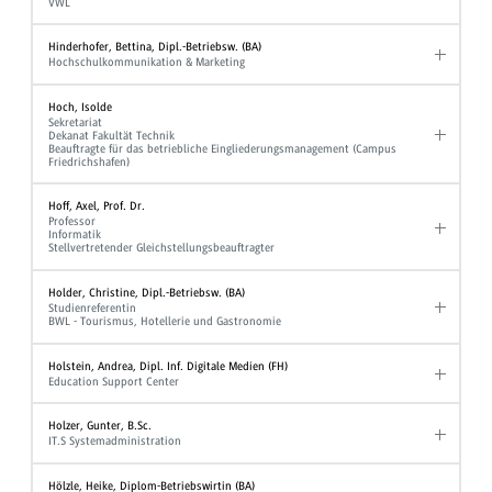
VWL
Hinderhofer, Bettina, Dipl.-Betriebsw. (BA)
Hochschulkommunikation & Marketing
Hoch, Isolde
Sekretariat
Dekanat Fakultät Technik
Beauftragte für das betriebliche Eingliederungsmanagement (Campus
Friedrichshafen)
Hoff, Axel, Prof. Dr.
Professor
Informatik
Stellvertretender Gleichstellungsbeauftragter
Holder, Christine, Dipl.-Betriebsw. (BA)
Studienreferentin
BWL - Tourismus, Hotellerie und Gastronomie
Holstein, Andrea, Dipl. Inf. Digitale Medien (FH)
Education Support Center
Holzer, Gunter, B.Sc.
IT.S Systemadministration
Hölzle, Heike, Diplom-Betriebswirtin (BA)