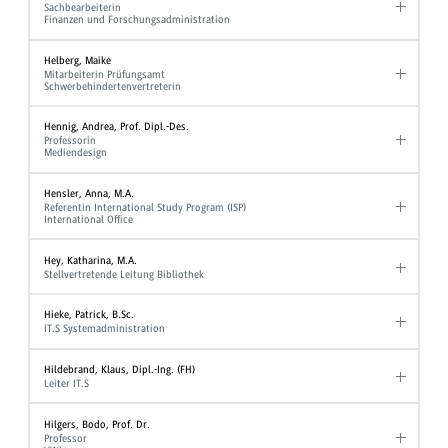
Sachbearbeiterin
Finanzen und Forschungsadministration
Helberg, Maike
Mitarbeiterin Prüfungsamt
Schwerbehindertenvertreterin
Hennig, Andrea, Prof. Dipl.-Des.
Professorin
Mediendesign
Hensler, Anna, M.A.
Referentin International Study Program (ISP)
International Office
Hey, Katharina, M.A.
Stellvertretende Leitung Bibliothek
Hieke, Patrick, B.Sc.
IT.S Systemadministration
Hildebrand, Klaus, Dipl.-Ing. (FH)
Leiter IT.S
Hilgers, Bodo, Prof. Dr.
Professor