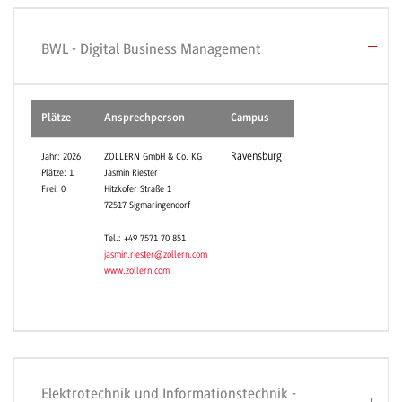
BWL - Digital Business Management
Plätze
Ansprechperson
Campus
Ravensburg
Jahr: 2026
ZOLLERN GmbH & Co. KG
Plätze: 1
Jasmin Riester
Frei: 0
Hitzkofer Straße 1
72517 Sigmaringendorf
Tel.: +49 7571 70 851
jasmin.riester@zollern.com
www.zollern.com
Elektrotechnik und Informationstechnik -