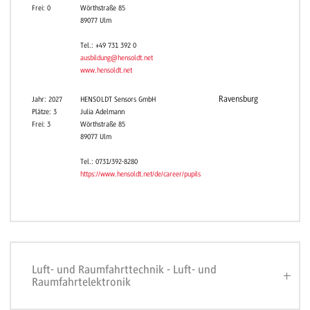
Frei: 0
Wörthstraße 85
89077 Ulm
Tel.: +49 731 392 0
ausbildung@hensoldt.net
www.hensoldt.net
Ravensburg
Jahr: 2027
HENSOLDT Sensors GmbH
Plätze: 3
Julia Adelmann
Frei: 3
Wörthstraße 85
89077 Ulm
Tel.: 0731/392-8280
https://www.hensoldt.net/de/career/pupils
Luft- und Raumfahrttechnik - Luft- und
Raumfahrtelektronik