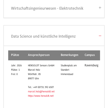
Wirtschaftsingenieurwesen - Elektrotechnik
Data Science und künstliche Intelligenz
Plätze
Ansprechperson
Bemerkungen
Campus
Ravensburg
Jahr: 2026
HENSOLDT Sensors GmbH
Studienplatz am
Plätze: 1
Marcel Holz
Standort
Frei: 0
Wörthstr. 85
Immenstaad
89077 Ulm
Tel.: +49 (0)731 392 6507
marcel.holz@hensoldt.net
https://www.hensoldt.net/