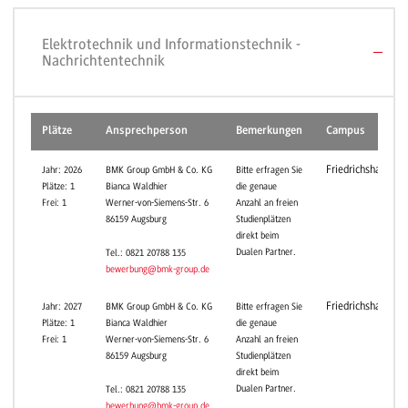
Elektrotechnik und Informationstechnik -
Nachrichtentechnik
Plätze
Ansprechperson
Bemerkungen
Campus
Friedrichshafen
Jahr: 2026
BMK Group GmbH & Co. KG
Bitte erfragen Sie
Plätze: 1
Bianca Waldhier
die genaue
Frei: 1
Werner-von-Siemens-Str. 6
Anzahl an freien
86159 Augsburg
Studienplätzen
direkt beim
Dualen Partner.
Tel.: 0821 20788 135
bewerbung@bmk-group.de
Friedrichshafen
Jahr: 2027
BMK Group GmbH & Co. KG
Bitte erfragen Sie
Plätze: 1
Bianca Waldhier
die genaue
Frei: 1
Werner-von-Siemens-Str. 6
Anzahl an freien
86159 Augsburg
Studienplätzen
direkt beim
Dualen Partner.
Tel.: 0821 20788 135
bewerbung@bmk-group.de