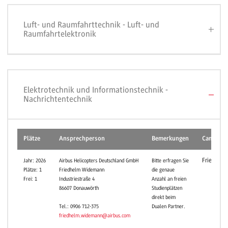
Luft- und Raumfahrttechnik - Luft- und
Raumfahrtelektronik
Elektrotechnik und Informationstechnik -
Nachrichtentechnik
Plätze
Ansprechperson
Bemerkungen
Campus
Friedrichs
Jahr: 2026
Airbus Helicopters Deutschland GmbH
Bitte erfragen Sie
Plätze: 1
Friedhelm Widemann
die genaue
Frei: 1
Industriestraße 4
Anzahl an freien
86607 Donauwörth
Studienplätzen
direkt beim
Dualen Partner.
Tel.: 0906 712-375
friedhelm.widemann@airbus.com