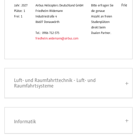
Friedrichs
Jahr: 2027
Airbus Helicopters Deutschland GmbH
Bitte erfragen Sie
Plätze: 1
Friedhelm Widemann
die genaue
Frei: 1
Industriestraße 4
Anzahl an freien
86607 Donauwörth
Studienplätzen
direkt beim
Dualen Partner.
Tel.: 0906 712-375
friedhelm.widemann@airbus.com
Luft- und Raumfahrttechnik - Luft- und
Raumfahrtsysteme
Informatik