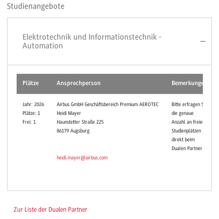
Studienangebote
Elektrotechnik und Informationstechnik -
Automation
Plätze
Ansprechperson
Bemerkungen
Jahr: 2026
Airbus GmbH Geschäftsbereich Premium AEROTEC
Bitte erfragen Sie
Plätze: 1
Heidi Mayer
die genaue
Frei: 1
Haunstetter Straße 225
Anzahl an freien
86179 Augsburg
Studienplätzen
direkt beim
Dualen Partner.
heidi.mayer@airbus.com
Zur Liste der Dualen Partner