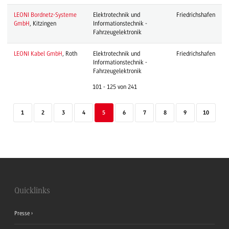
LEONI Bordnetz-Systeme
Elektrotechnik und
Friedrichshafen
GmbH
, Kitzingen
Informationstechnik -
Fahrzeugelektronik
LEONI Kabel GmbH
, Roth
Elektrotechnik und
Friedrichshafen
Informationstechnik -
Fahrzeugelektronik
101 - 125 von 241
1
2
3
4
5
6
7
8
9
10
Quicklinks
Presse