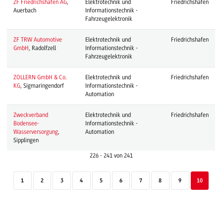
ZF Friedrichshafen AG
,
Elektrotechnik und
Friedrichshafen
Auerbach
Informationstechnik -
Fahrzeugelektronik
ZF TRW Automotive
Elektrotechnik und
Friedrichshafen
GmbH
, Radolfzell
Informationstechnik -
Fahrzeugelektronik
ZOLLERN GmbH & Co.
Elektrotechnik und
Friedrichshafen
KG
, Sigmaringendorf
Informationstechnik -
Automation
Zweckverband
Elektrotechnik und
Friedrichshafen
Bodensee-
Informationstechnik -
Wasserversorgung
,
Automation
Sipplingen
226 - 241 von 241
1
2
3
4
5
6
7
8
9
10