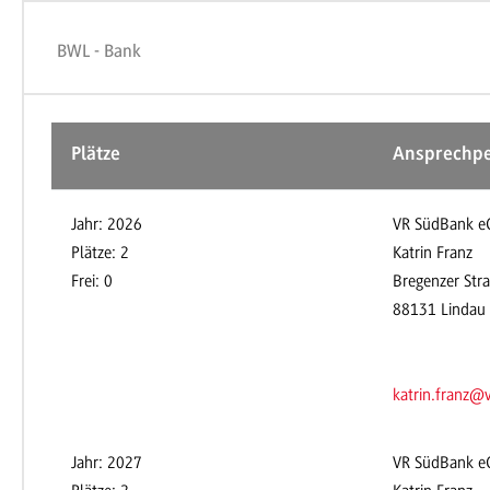
BWL - Bank
Plätze
Ansprechp
Jahr: 2026
VR SüdBank e
Plätze: 2
Katrin Franz
Frei: 0
Bregenzer Str
88131 Lindau
katrin.franz@
Jahr: 2027
VR SüdBank e