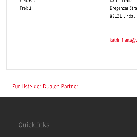
Plätze: 2
Katrin Franz
Frei: 1
Bregenzer Str
88131 Lindau
katrin.franz@
Zur Liste der Dualen Partner
Quicklinks