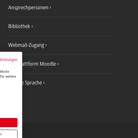
Ansprechpersonen
Bibliothek
Webmail-Zugang
timmungen
Lernplattform Moodle
Website
Für weitere
Leichte Sprache
erg Logo, zur Startseite
n
rttemberg