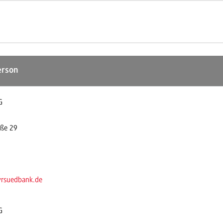
erson
G
aße 29
vrsuedbank.de
G