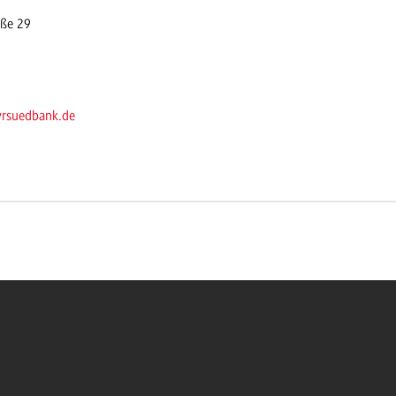
aße 29
vrsuedbank.de