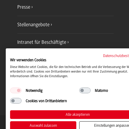
Presse
Stellenangebote
Intranet für Beschäftigte
Datenschutzbes
Dualis-Notenabfrage
Wir verwenden Cookies
Diese Website setzt Cookies, die für den technischen Betrieb und die Verbesserung der 
erforderlich sind. Cookies von Drittanbietern werden nur mit Ihrer Zustimmung gesetzt. 
Informationen öffnen Sie die Einstellungen.
Speiseplan Mensa
Notwendig
Matomo
Cookies von Drittanbietern
Alle akzeptieren
Duale Hochschule Baden-Württemb
Auswahl zulassen
Einstellungen anpasse
© 2026 Duale Hochschule Baden-Wü