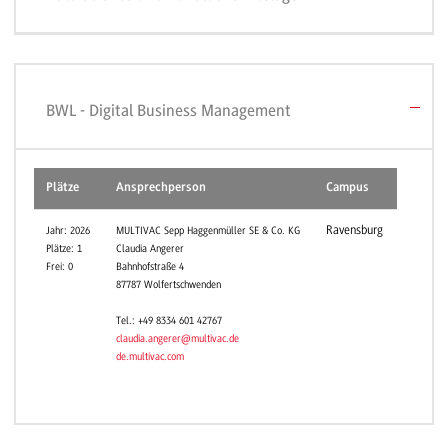
BWL - Digital Business Management
Plätze
Ansprechperson
Campus
Ravensburg
Jahr: 2026
MULTIVAC Sepp Haggenmüller SE & Co. KG
Plätze: 1
Claudia Angerer
Frei: 0
Bahnhofstraße 4
87787 Wolfertschwenden
Tel.: +49 8334 601 42767
claudia.angerer@multivac.de
de.multivac.com