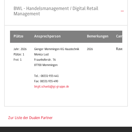
BWL - Handelsmanagement / Digital Retail
Management
Plätze
Ansprechperson
Bemerkungen
Campus
Ravensbur
Jahr: 2026
Gienger Memmingen KG Haustechnik
2026
Plätze: 1
Monica Lust
Frei: 1
Fraunhoferstr. 76
87700 Memmingen
Tel.: 08331-935-441
Fax: 08331-935-490
birgit.schuetz@gc-gruppe.de
Zur Liste der Dualen Partner