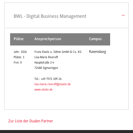
BWL - Digital Business Management
Plätze
Ansprechperson
Campus
Ravensburg
Jahr: 2026
Franz Eisele u. Söhne GmbH & Co. KG
Plätze: 1
Lisa-Marie Riveroff
Frei: 0
Hauptstraße 2-4
72488 Sigmaringen
Tel.: +49 7571 109 26
lisa-marie.riveroff@eisele.de
www.eisele.de
Zur Liste der Dualen Partner