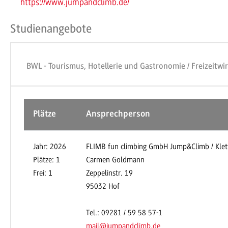
https://www.jumpandclimb.de/
Studienangebote
BWL - Tourismus, Hotellerie und Gastronomie / Freizeitwir
Plätze
Ansprechperson
Jahr: 2026
FLIMB fun climbing GmbH Jump&Climb / Klett
Plätze: 1
Carmen Goldmann
Frei: 1
Zeppelinstr. 19
95032 Hof
Tel.: 09281 / 59 58 57-1
mail@jumpandclimb.de