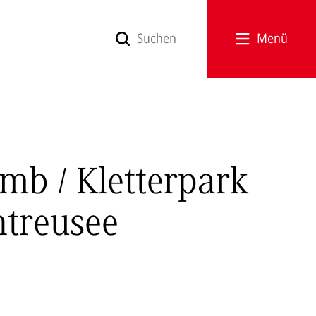
Menü
b / Kletterpark
ntreusee