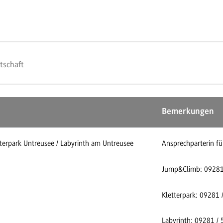
tschaft
Bemerkungen
erpark Untreusee / Labyrinth am Untreusee
Ansprechparterin f
Jump&Climb: 09281 
Kletterpark: 09281 
Labyrinth: 09281 / 