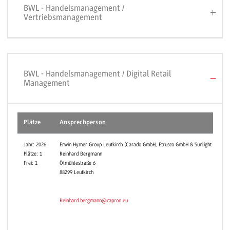
BWL - Handelsmanagement /
Vertriebsmanagement
BWL - Handelsmanagement / Digital Retail
Management
Plätze
Ansprechperson
Jahr: 2026
Erwin Hymer Group Leutkirch (Carado GmbH, Etrusco GmbH & Sunlight GmbH)
Plätze: 1
Reinhard Bergmann
Frei: 1
Ölmühlestraße 6
88299 Leutkirch
Reinhard.bergmann@capron.eu