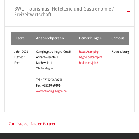
BWL - Tourismus, Hotellerie und Gastronomie /
Freizeitwirtschaft
Plätze
Ansprechperson
Bemerkungen
Campus
Ravensburg
Jahr: 2026
Campingplatz Hegne GmbH
https://camping-
Plätze: 1
Anna Weißenfels
hegne.de/camping-
Frei: 1
Nachtwaid 1
bodensee/jobs/
78476 Hegne
Tel.: 07732/9420731
Fax: 07533/9493914
www.camping-hegne.de
Zur Liste der Dualen Partner