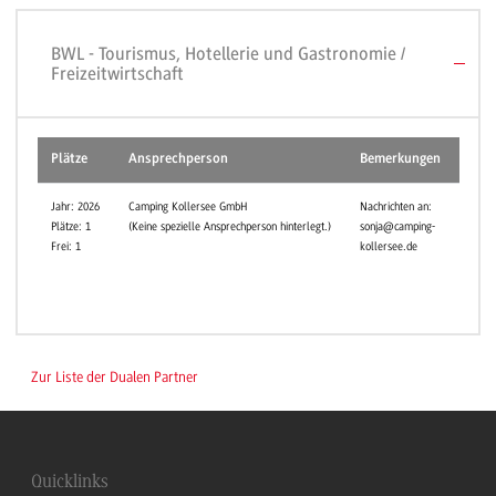
BWL - Tourismus, Hotellerie und Gastronomie /
Freizeitwirtschaft
Plätze
Ansprechperson
Bemerkungen
Cam
Rave
Jahr: 2026
Camping Kollersee GmbH
Nachrichten an:
Plätze: 1
(Keine spezielle Ansprechperson hinterlegt.)
sonja@camping-
Frei: 1
kollersee.de
Zur Liste der Dualen Partner
Quicklinks