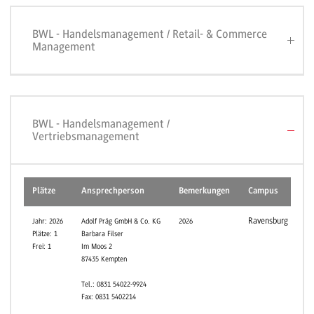
BWL - Handelsmanagement / Retail- & Commerce
Management
BWL - Handelsmanagement /
Vertriebsmanagement
Plätze
Ansprechperson
Bemerkungen
Campus
Ravensburg
Jahr: 2026
Adolf Präg GmbH & Co. KG
2026
Plätze: 1
Barbara Filser
Frei: 1
Im Moos 2
87435 Kempten
Tel.: 0831 54022-9924
Fax: 0831 5402214