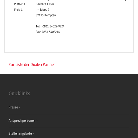
Plätze: 1
Barbara Filser
Frei: 1
Im Moos 2
87435 Kempten
Tel.: 0831 54022-9924
Fax: 0831 5402214
Zur Liste der Dualen Partner
Quicklinks
Presse
Ansprechpersonen
Stellenangebote