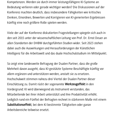
Kompetenzen. Werden sie durch immer leistungsfähigere KI-Systeme an
Bedeutung verlieren oder gerade wichtiger werden? Die Diskussionen auf der
Konferenz machten deutlich, dass insbesondere Fähigkeiten wie kritisches
Denken, Einordnen, Bewerten und Korrigieren von KI-generierten Ergebnissen
künftig eine noch größere Rolle spielen werden.
Viele der auf der Konferenz diskutierten Fragestellungen spiegeln sich auch in
den seit 2015 unter der wissenschaftlichen Leitung von Prof. Dr. Ernst Deuer an
allen Standorten der DHBW durchgeführten Studien wider. Seit 2023 stehen
dabei auch die Auswirkungen und Herausforderungen der Künstlichen
Intelligenz für die Arbeitswelt und das duale Hochschulstudium im Mittelpunkt.
So zeigt eine landesweite Befragung der Dualen Partner, dass die große
Mehrheit davon ausgeht, dass KI-gestützte Systeme Beschäftigte künftig vor
allem ergänzen und unterstützen werden, anstatt sie zu ersetzen.
Hochschulweit stimmen nahezu drei Viertel der Dualen Partner dieser
Einschätzung zu. Damit rückt der sogenannte
Werkzeugeffekt
in den
Vordergrund: KI wird überwiegend als Instrument verstanden, das
Mitarbeitende bei ihrer Arbeit unterstützt und ihre Produktivität erhöht.
Lediglich rund ein Fünftel der Befragten rechnet in stärkerem Maße mit einem
Substitutionseffekt
, bei dem KI bestimmte Tätigkeiten oder ganze
Arbeitsbereiche teilweise ersetzt.