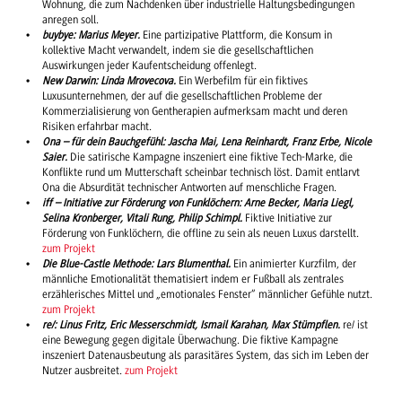
Wohnung, die zum Nachdenken über industrielle Haltungsbedingungen
anregen soll.
buybye: Marius Meyer.
Eine partizipative Plattform, die Konsum in
kollektive Macht verwandelt, indem sie die gesellschaftlichen
Auswirkungen jeder Kaufentscheidung offenlegt.
New Darwin: Linda Mrovecova.
Ein Werbefilm für ein fiktives
Luxusunternehmen, der auf die gesellschaftlichen Probleme der
Kommerzialisierung von Gentherapien aufmerksam macht und deren
Risiken erfahrbar macht.
Ona – für dein Bauchgefühl: Jascha Mai, Lena Reinhardt, Franz Erbe, Nicole
Saier.
Die satirische Kampagne inszeniert eine fiktive Tech-Marke, die
Konflikte rund um Mutterschaft scheinbar technisch löst. Damit entlarvt
Ona die Absurdität technischer Antworten auf menschliche Fragen.
iff – Initiative zur Förderung von Funklöchern:
Arne Becker, Maria Liegl,
Selina Kronberger, Vitali Rung, Philip Schimpl.
Fiktive Initiative zur
Förderung von Funklöchern, die offline zu sein als neuen Luxus darstellt.
zum Projekt
Die Blue-Castle Methode: Lars Blumenthal.
Ein animierter Kurzfilm, der
männliche Emotionalität thematisiert indem er Fußball als zentrales
erzählerisches Mittel und „emotionales Fenster“ männlicher Gefühle nutzt.
zum Projekt
re/: Linus Fritz, Eric Messerschmidt, Ismail Karahan, Max Stümpflen.
re/ ist
eine Bewegung gegen digitale Überwachung. Die fiktive Kampagne
inszeniert Datenausbeutung als parasitäres System, das sich im Leben der
Nutzer ausbreitet.
zum Projekt