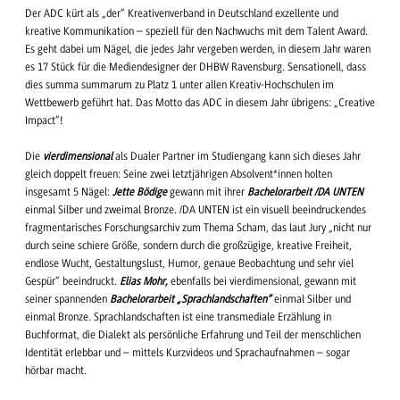
Der ADC kürt als „der“ Kreativenverband in Deutschland exzellente und
kreative Kommunikation – speziell für den Nachwuchs mit dem Talent Award.
Es geht dabei um Nägel, die jedes Jahr vergeben werden, in diesem Jahr waren
es 17 Stück für die Mediendesigner der DHBW Ravensburg. Sensationell, dass
dies summa summarum zu Platz 1 unter allen Kreativ-Hochschulen im
Wettbewerb geführt hat. Das Motto das ADC in diesem Jahr übrigens: „Creative
Impact“!
Die
vierdimensional
als Dualer Partner im Studiengang kann sich dieses Jahr
gleich doppelt freuen: Seine zwei letztjährigen Absolvent*innen holten
insgesamt 5 Nägel:
Jette Bödige
gewann mit ihrer
Bachelorarbeit /DA UNTEN
einmal Silber und zweimal Bronze. /DA UNTEN ist ein visuell beeindruckendes
fragmentarisches Forschungsarchiv zum Thema Scham, das laut Jury „nicht nur
durch seine schiere Größe, sondern durch die großzügige, kreative Freiheit,
endlose Wucht, Gestaltungslust, Humor, genaue Beobachtung und sehr viel
Gespür“ beeindruckt.
Elias Mohr,
ebenfalls bei vierdimensional, gewann mit
seiner spannenden
Bachelorarbeit „Sprachlandschaften“
einmal Silber und
einmal Bronze. Sprachlandschaften ist eine transmediale Erzählung in
Buchformat, die Dialekt als persönliche Erfahrung und Teil der menschlichen
Identität erlebbar und – mittels Kurzvideos und Sprachaufnahmen – sogar
hörbar macht.