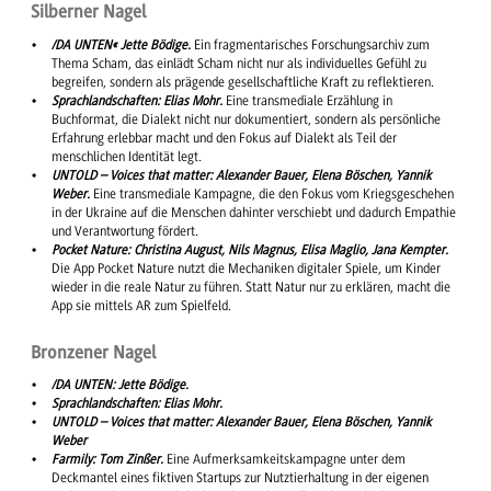
Silberner Nagel
/DA UNTEN« Jette Bödige.
Ein fragmentarisches Forschungsarchiv zum
Thema Scham, das einlädt Scham nicht nur als individuelles Gefühl zu
begreifen, sondern als prägende gesellschaftliche Kraft zu reflektieren.
Sprachlandschaften: Elias Mohr.
Eine transmediale Erzählung in
Buchformat, die Dialekt nicht nur dokumentiert, sondern als persönliche
Erfahrung erlebbar macht und den Fokus auf Dialekt als Teil der
menschlichen Identität legt.
UNTOLD – Voices that matter: Alexander Bauer, Elena Böschen, Yannik
Weber.
Eine transmediale Kampagne, die den Fokus vom Kriegsgeschehen
in der Ukraine auf die Menschen dahinter verschiebt und dadurch Empathie
und Verantwortung fördert.
Pocket Nature: Christina August, Nils Magnus, Elisa Maglio, Jana Kempter.
Die App Pocket Nature nutzt die Mechaniken digitaler Spiele, um Kinder
wieder in die reale Natur zu führen. Statt Natur nur zu erklären, macht die
App sie mittels AR zum Spielfeld.
Bronzener Nagel
/DA UNTEN: Jette Bödige.
Sprachlandschaften: Elias Mohr.
UNTOLD – Voices that matter: Alexander Bauer, Elena Böschen, Yannik
Weber
Farmily: Tom Zinßer.
Eine Aufmerksamkeitskampagne unter dem
Deckmantel eines fiktiven Startups zur Nutztierhaltung in der eigenen