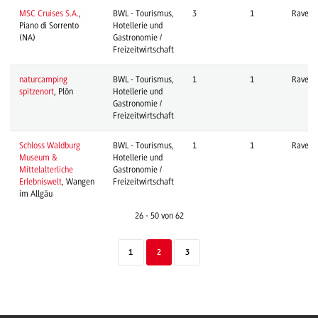
MSC Cruises S.A.
,
BWL - Tourismus,
3
1
Ravens
Piano di Sorrento
Hotellerie und
(NA)
Gastronomie /
Freizeitwirtschaft
naturcamping
BWL - Tourismus,
1
1
Ravens
spitzenort
, Plön
Hotellerie und
Gastronomie /
Freizeitwirtschaft
Schloss Waldburg
BWL - Tourismus,
1
1
Ravens
Museum &
Hotellerie und
Mittelalterliche
Gastronomie /
Erlebniswelt
, Wangen
Freizeitwirtschaft
im Allgäu
26 - 50 von 62
1
2
3