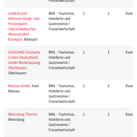
Freizeitwirtschaft
Landratsamt
BWL - Tourismus,
1
1
Ravens
Biberach Haupt- und
Hotellerie und
Personalamt
Gastronomie /
Oberschwäbisches
Freizeitwirtschaft
Museumsdorf
Kürnbach
, Biberach
LEGOLAND Discovery
BWL - Tourismus,
1
1
Ravens
Centre Deutschland
Hotellerie und
GmbH Niederlassung
Gastronomie /
Oberhausen
,
Freizeitwirtschaft
Oberhausen
Mainau GmbH
, Insel
BWL - Tourismus,
1
0
Ravens
Mainau
Hotellerie und
Gastronomie /
Freizeitwirtschaft
Meersburg Therme
,
BWL - Tourismus,
1
1
Ravens
Meersburg
Hotellerie und
Gastronomie /
Freizeitwirtschaft