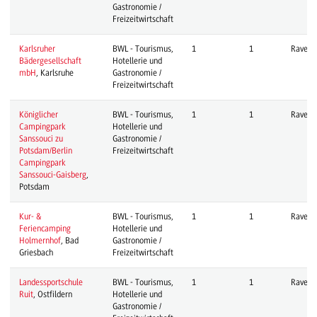
Gastronomie /
Freizeitwirtschaft
Karlsruher
BWL - Tourismus,
1
1
Ravens
Bädergesellschaft
Hotellerie und
mbH
, Karlsruhe
Gastronomie /
Freizeitwirtschaft
Königlicher
BWL - Tourismus,
1
1
Ravens
Campingpark
Hotellerie und
Sanssouci zu
Gastronomie /
Potsdam/Berlin
Freizeitwirtschaft
Campingpark
Sanssouci-Gaisberg
,
Potsdam
Kur- &
BWL - Tourismus,
1
1
Ravens
Feriencamping
Hotellerie und
Holmernhof
, Bad
Gastronomie /
Griesbach
Freizeitwirtschaft
Landessportschule
BWL - Tourismus,
1
1
Ravens
Ruit
, Ostfildern
Hotellerie und
Gastronomie /