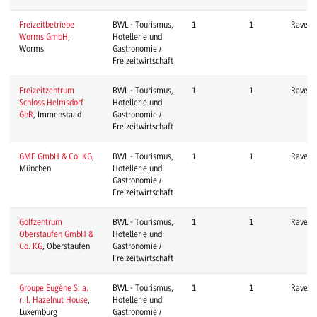
Freizeitbetriebe
BWL - Tourismus,
1
1
Ravens
Worms GmbH
,
Hotellerie und
Worms
Gastronomie /
Freizeitwirtschaft
Freizeitzentrum
BWL - Tourismus,
1
1
Ravens
Schloss Helmsdorf
Hotellerie und
GbR
, Immenstaad
Gastronomie /
Freizeitwirtschaft
GMF GmbH & Co. KG
,
BWL - Tourismus,
1
1
Ravens
München
Hotellerie und
Gastronomie /
Freizeitwirtschaft
Golfzentrum
BWL - Tourismus,
1
1
Ravens
Oberstaufen GmbH &
Hotellerie und
Co. KG
, Oberstaufen
Gastronomie /
Freizeitwirtschaft
Groupe Eugène S. a.
BWL - Tourismus,
1
1
Ravens
r. l. Hazelnut House
,
Hotellerie und
Luxemburg
Gastronomie /