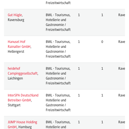
Freizeitwirtschaft
Gut Hügle
,
BWL - Tourismus,
1
1
Ravens
Ravensburg
Hotellerie und
Gastronomie /
Freizeitwirtschaft
Hanusel Hof
BWL - Tourismus,
1
0
Ravens
Rainalter GmbH
,
Hotellerie und
Hellengerst
Gastronomie /
Freizeitwirtschaft
heidehof
BWL - Tourismus,
1
1
Ravens
Campinggesellschaft
,
Hotellerie und
Laichingen
Gastronomie /
Freizeitwirtschaft
InterSPA Deutschland
BWL - Tourismus,
1
1
Ravens
Betreiber-GmbH
,
Hotellerie und
Stuttgart
Gastronomie /
Freizeitwirtschaft
JUMP House Holding
BWL - Tourismus,
1
1
Ravens
GmbH
, Hamburg
Hotellerie und