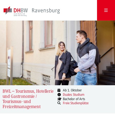
Ab 1. Oktober
BWL – Tourismus, Hotellerie
Duales Studium
und Gastronomie /
Bachelor of Arts
Tourismus- und
Freie Studienplätze
Freizeitmanagement