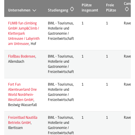
Campu
Plätze
Freie
Unternehmen
Studiengang
insgesamt
Plätze
FLIMB fun climbing
BWL - Tourismus,
1
1
Ravens
GmbH Jump&Climb /
Hotellerie und
Kletterpark
Gastronomie /
Untreusee / Labyrinth
Freizeitwirtschaft
am Untreusee
, Hof
Floßbau Bodensee
,
BWL - Tourismus,
1
1
Ravens
Allensbach
Hotellerie und
Gastronomie /
Freizeitwirtschaft
Fort Fun
BWL - Tourismus,
1
1
Ravens
Abenteuerland One
Hotellerie und
World Nordrhein-
Gastronomie /
Westfalen GmbH
,
Freizeitwirtschaft
Bestwig-Wasserfall
Freizeitbad Nautilla
BWL - Tourismus,
1
1
Ravens
Betriebs GmbH
,
Hotellerie und
Illertissen
Gastronomie /
Freizeitwirtschaft