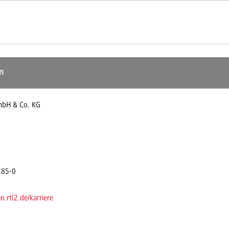
n
mbH & Co. KG
185-0
.rtl2.de/karriere