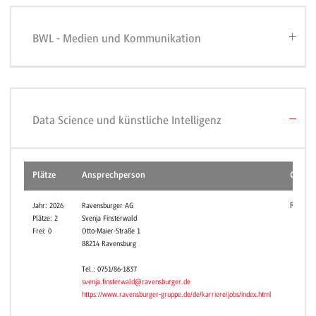
BWL - Medien und Kommunikation
Data Science und künstliche Intelligenz
Plätze
Ansprechperson
Campu
Ravens
Jahr: 2026
Ravensburger AG
Plätze: 2
Svenja Finsterwald
Frei: 0
Otto-Maier-Straße 1
88214 Ravensburg
Tel.: 0751/86-1837
svenja.finsterwald@ravensburger.de
https://www.ravensburger-gruppe.de/de/karriere/jobs/index.html