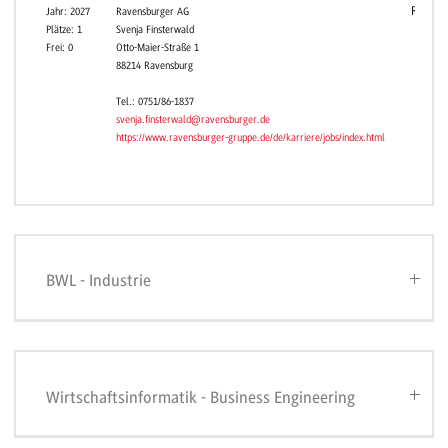
Ravens
Jahr: 2027
Ravensburger AG
Plätze: 1
Svenja Finsterwald
Frei: 0
Otto-Maier-Straße 1
88214 Ravensburg
Tel.: 0751/86-1837
svenja.finsterwald@ravensburger.de
https://www.ravensburger-gruppe.de/de/karriere/jobs/index.html
BWL - Industrie
Wirtschaftsinformatik - Business Engineering