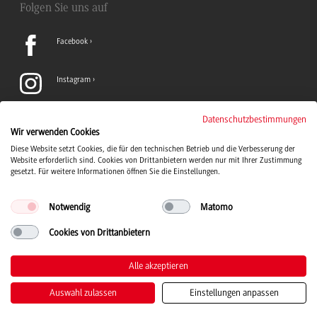
Folgen Sie uns auf
Facebook
Instagram
LinkedIn
Datenschutzbestimmungen
Wir verwenden Cookies
Diese Website setzt Cookies, die für den technischen Betrieb und die Verbesserung der
TikTok
Website erforderlich sind. Cookies von Drittanbietern werden nur mit Ihrer Zustimmung
gesetzt. Für weitere Informationen öffnen Sie die Einstellungen.
Notwendig
Matomo
Cookies von Drittanbietern
Duale Hochschule Baden-Württemberg Logo, zur Startseite
© 2026 Duale Hochschule Baden-Württemberg
Alle akzeptieren
Auswahl zulassen
Einstellungen anpassen
Kontakt
Impressum
Datenschutz
Barrierefreiheit