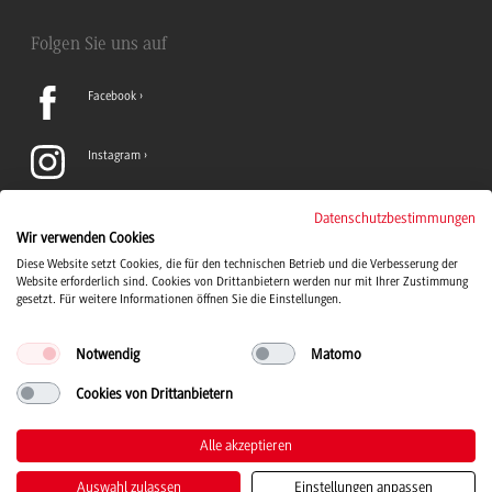
Folgen Sie uns auf
Facebook
Instagram
LinkedIn
Datenschutzbestimmungen
Wir verwenden Cookies
Diese Website setzt Cookies, die für den technischen Betrieb und die Verbesserung der
TikTok
Website erforderlich sind. Cookies von Drittanbietern werden nur mit Ihrer Zustimmung
gesetzt. Für weitere Informationen öffnen Sie die Einstellungen.
Notwendig
Matomo
Cookies von Drittanbietern
Duale Hochschule Baden-Württemberg Logo, zur Startseite
© 2026 Duale Hochschule Baden-Württemberg
Alle akzeptieren
Auswahl zulassen
Einstellungen anpassen
Kontakt
Impressum
Datenschutz
Barrierefreiheit