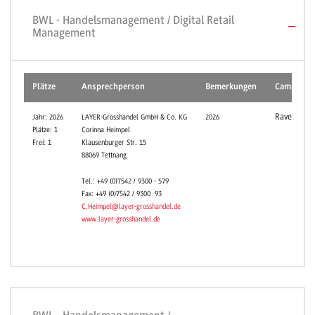
BWL - Handelsmanagement / Digital Retail
Management
Plätze
Ansprechperson
Bemerkungen
Campus
Ravensbur
Jahr: 2026
LAYER-Grosshandel GmbH & Co. KG
2026
Plätze: 1
Corinna Heimpel
Frei: 1
Klausenburger Str. 15
88069 Tettnang
Tel.: +49 (0)7542 / 9300 - 579
Fax: +49 (0)7542 / 9300  93
C.Heimpel@layer-grosshandel.de
www.layer-grosshandel.de