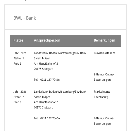
BWL - Bank
Plätze
Ansprechperson
Bemerkungen
Cam
Rave
Jahr: 2026
Landesbank Baden-Württemberg/BW-Bank
Praxiseinsatz Ulm
Plätze: 1
Sarah Träger
Frei: 1
Am Hauptbahnhof 2
70173 Stuttgart
Bitte nur Online-
Tel.: 0711 127-70466
Bewerbungen!
Rave
Jahr: 2026
Landesbank Baden-Württemberg/BW-Bank
Praxiseinsatz:
Plätze: 2
Sarah Träger
Ravensburg
Frei: 0
Am Hauptbahnhof 2
70173 Stuttgart
Tel.: 0711 127-70466
Bitte nur Online-
Bewerbungen!