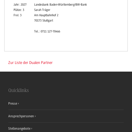
Rave
Jahr: 2027
Landesbank Baden-Württemberg/BW-Bank
Plätze: 3
Sarah Träger
Frei: 3
Am Hauptbahnhof 2
70173 Stuttgart
Tel.: 0711 127-70466
Zur Liste der Dualen Partner
Quicklinks
Presse
Ansprechpersonen
Stellenangebote