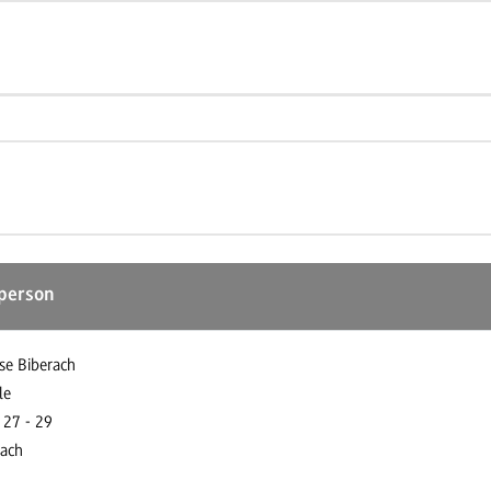
person
se Biberach
le
 27 - 29
rach