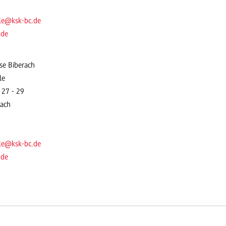
ble@ksk-bc.de
.de
se Biberach
le
 27 - 29
rach
ble@ksk-bc.de
.de