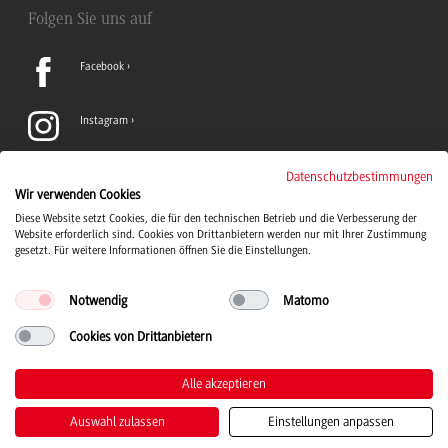
Folgen Sie uns auf
Facebook
Instagram
LinkedIn
Datenschutzbestimmungen
Wir verwenden Cookies
Diese Website setzt Cookies, die für den technischen Betrieb und die Verbesserung der
TikTok
Website erforderlich sind. Cookies von Drittanbietern werden nur mit Ihrer Zustimmung
gesetzt. Für weitere Informationen öffnen Sie die Einstellungen.
Notwendig
Matomo
Cookies von Drittanbietern
Duale Hochschule Baden-Württemberg Logo, zur Startseite
© 2026 Duale Hochschule Baden-Württemberg
Alle akzeptieren
Auswahl zulassen
Einstellungen anpassen
Kontakt
Impressum
Datenschutz
Barrierefreiheit