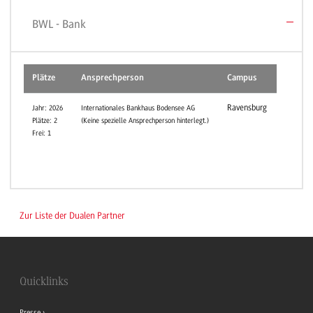
BWL - Bank
Plätze
Ansprechperson
Campus
Ravensburg
Jahr: 2026
Internationales Bankhaus Bodensee AG
Plätze: 2
(Keine spezielle Ansprechperson hinterlegt.)
Frei: 1
Zur Liste der Dualen Partner
Quicklinks
Presse