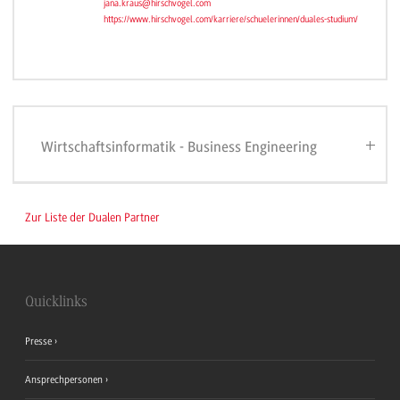
jana.kraus@hirschvogel.com
https://www.hirschvogel.com/karriere/schuelerinnen/duales-studium/
Wirtschaftsinformatik - Business Engineering
Zur Liste der Dualen Partner
Quicklinks
Presse
Ansprechpersonen