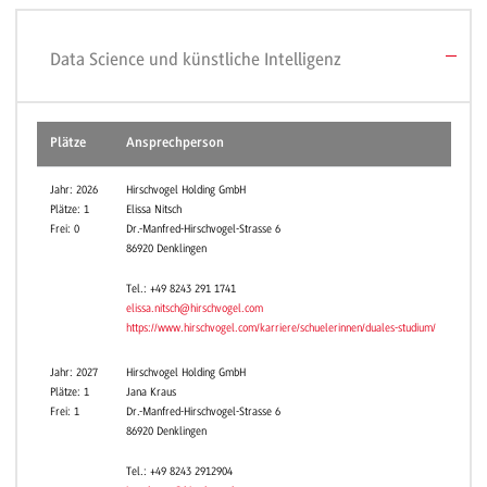
Data Science und künstliche Intelligenz
Plätze
Ansprechperson
Ca
Rav
Jahr: 2026
Hirschvogel Holding GmbH
Plätze: 1
Elissa Nitsch
Frei: 0
Dr.-Manfred-Hirschvogel-Strasse 6
86920 Denklingen
Tel.: +49 8243 291 1741
elissa.nitsch@hirschvogel.com
https://www.hirschvogel.com/karriere/schuelerinnen/duales-studium/
Rav
Jahr: 2027
Hirschvogel Holding GmbH
Plätze: 1
Jana Kraus
Frei: 1
Dr.-Manfred-Hirschvogel-Strasse 6
86920 Denklingen
Tel.: +49 8243 2912904