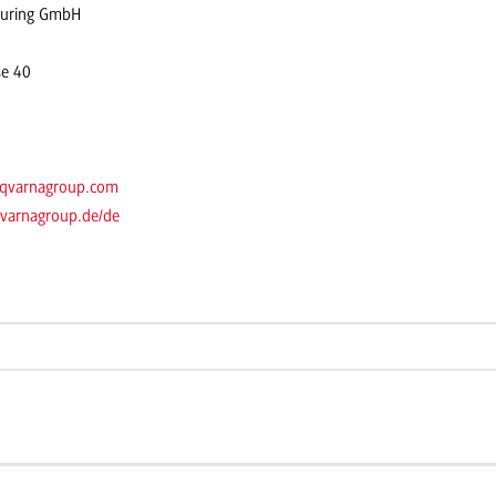
uring GmbH
ße 40
sqvarnagroup.com
sqvarnagroup.de/de