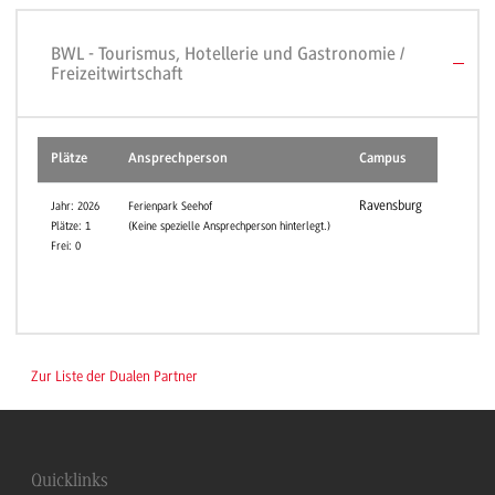
BWL - Tourismus, Hotellerie und Gastronomie /
Freizeitwirtschaft
Plätze
Ansprechperson
Campus
Ravensburg
Jahr: 2026
Ferienpark Seehof
Plätze: 1
(Keine spezielle Ansprechperson hinterlegt.)
Frei: 0
Zur Liste der Dualen Partner
Quicklinks