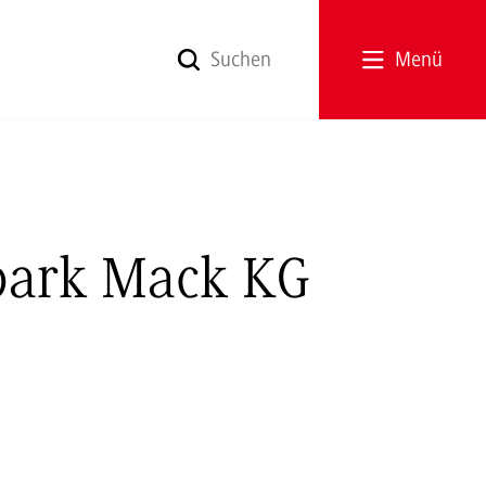
Menü
npark Mack KG